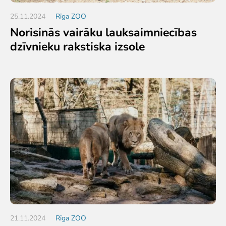
25.11.2024
Rīga ZOO
Norisinās vairāku lauksaimniecības
dzīvnieku rakstiska izsole
21.11.2024
Rīga ZOO