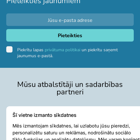
Pieteikties jaunumiem
Piekrītu lapas
privātuma politikai
un piekrītu saņemt
jaunumus e-pastā.
Mūsu atbalstītāji un sadarbības
partneri
Šī vietne izmanto sīkdatnes
Mēs izmantojam sīkdatnes, lai uzlabotu jūsu pieredzi,
personalizētu saturu un reklāmas, nodrošinātu sociālo
tīklu funkcijas un analizētu datplūsmu. Mēs varam kopīgot