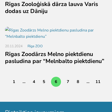
Rīgas Zooloģiskā dārza lauva Varis
dodas uz Dāniju
20.11.2024
Rīga ZOO
Rīgas Zoodārzs Melno piektdienu
pasludina par “Melnbalto piektdienu”
1
…
4
5
6
7
8
…
11