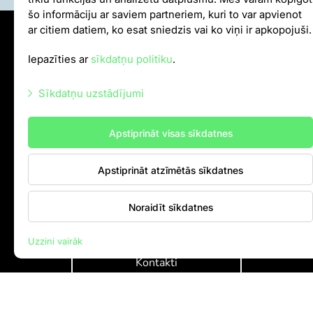
šo informāciju ar saviem partneriem, kuri to var apvienot
ar citiem datiem, ko esat sniedzis vai ko viņi ir apkopojuši.
Sīkdatņu politika
Iepazīties ar
sīkdatņu politiku
.
Iekšējās kārtības noteikumi
Autortiesības
Sīkdatņu uzstādījumi
Nepieciešamās sīkdatnes
info@rigazoo.lv
Apstiprināt visas sīkdatnes
Mārketinga sīkdatnes
+37128001109
,
P–Pk 10.00–18.00
Meža prospekts 1, Rīga, LV-1014
Apstiprināt atzīmētās sīkdatnes
Statistikas sīkdatnes
Citas sīkdatnes
Noraidīt sīkdatnes
Uzzini vairāk
Kontakti
Rīga Zoo © 2026