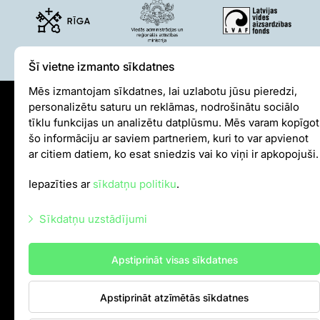
Pētījumi un publikācijas
Iespējas skolēniem un studentiem
Studentu izstrādātie darbi Rīga ZOO
Šī vietne izmanto sīkdatnes
Izglītība
Mēs izmantojam sīkdatnes, lai uzlabotu jūsu pieredzi,
ZooSkola
personalizētu saturu un reklāmas, nodrošinātu sociālo
Izglītības stratēģija
Sīkdatņu politika
tīklu funkcijas un analizētu datplūsmu. Mēs varam kopīgot
"Zinarium" apmeklējums
šo informāciju ar saviem partneriem, kuri to var apvienot
Iekšējās kārtības noteikumi
Kohēzijas fonda projekts
ar citiem datiem, ko esat sniedzis vai ko viņi ir apkopojuši.
Autortiesības
LVAF projekti
Iepazīties ar
sīkdatņu politiku
.
"Cīruļi"
info@rigazoo.lv
Sīkdatņu uzstādījumi
+37128001109
,
P–Pk 10.00–18.00
Cenas "Cīruļos"
Darba laiks "Cīruļos"
Meža prospekts 1, Rīga, LV-1014
Nepieciešamās sīkdatnes
Apstiprināt visas sīkdatnes
Kā nokļūt "Cīruļos"
Mārketinga sīkdatnes
"Cīruļu" karte
Par ārpilsētas bāzi "Cīruļi"
Apstiprināt atzīmētās sīkdatnes
Statistikas sīkdatnes
"Cīruļu" kontaktinformācija