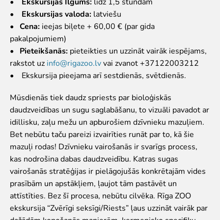
•
Ekskursijas Ilgums:
līdz 1,5 stundām
Iekšējās kārtības noteikumi
•
Ekskursijas valoda:
latviešu
Novērtē Rīga ZOO apmeklējumu!
•
Cena:
ieejas biļete + 60,00 € (par gida
pakalpojumiem)
Jaunumi
•
Pieteikšanās:
pieteikties un uzzināt vairāk iespējams,
rakstot uz
info@rigazoo.lv
vai zvanot +37122003212
Jaunumi
• Ekskursija pieejama arī sestdienās, svētdienās.
Atbalsti
Mūsdienās tiek daudz spriests par bioloģiskās
Krustvecāku programma uzņēmumiem
daudzveidības un sugu saglabāšanu, to vizuāli pavadot ar
Krustvecāku programma privātpersonām
idillisku, zaļu mežu un apburošiem dzīvnieku mazuļiem.
Biežāk uzdotie jautājumi
Bet nebūtu taču pareizi izvairīties runāt par to, kā šie
Ziedo un atbalsti
mazuļi rodas! Dzīvnieku vairošanās ir svarīgs process,
kas nodrošina dabas daudzveidību. Katras sugas
Ekskursijas
vairošanās stratēģijas ir pielāgojušās konkrētajām vides
Atvērtās ekskursijas
prasībām un apstākļiem, ļaujot tām pastāvēt un
Dzimšanas diena Rīga ZOO
attīstīties. Bez šī procesa, nebūtu cilvēka. Rīga ZOO
Rīga ZOO slavenībām pa pēdām
ekskursija “Zvērīgi seksīgi/Riests” ļaus uzzināt vairāk par
Cik dažādi mēs esam
dažādām kopošanās manierēm, ķermenisko specifiku,