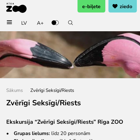
e-biļete
ziedo
LV
A+
Pērc biļetes vai rezervē
Ieejas biļete
Grupu biļetes (10+ pers.)
Dāvanu karte
Gada abonements
Abonements ģimenei
Sākums
Zvērīgi Seksīgi/Riests
Abonements Goda Ģimenei
Zvērīgi Seksīgi/Riests
Apmeklē
Cenas
Ekskursija “Zvērīgi Seksīgi/Riests” Rīga ZOO
Darba laiks
Kā nokļūt?
•
Grupas lielums:
līdz 20 personām
Zoo karte