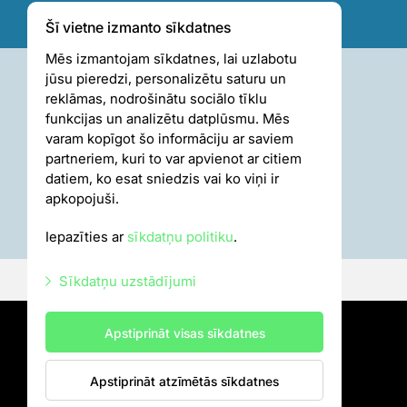
Šī vietne izmanto sīkdatnes
Mēs izmantojam sīkdatnes, lai uzlabotu
jūsu pieredzi, personalizētu saturu un
reklāmas, nodrošinātu sociālo tīklu
funkcijas un analizētu datplūsmu. Mēs
varam kopīgot šo informāciju ar saviem
partneriem, kuri to var apvienot ar citiem
datiem, ko esat sniedzis vai ko viņi ir
apkopojuši.
Iepazīties ar
sīkdatņu politiku
.
Sīkdatņu uzstādījumi
Nepieciešamās sīkdatnes
Apstiprināt visas sīkdatnes
Mārketinga sīkdatnes
Apstiprināt atzīmētās sīkdatnes
Statistikas sīkdatnes
Sīkdatņu politika