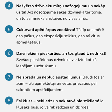
Zvērīgi Seksīgi/Riests
Nešķērso dzīvnieku mītņu nožogojumu un nekāp
Visas ekskursijas
uz tā!
Aiz nožogojuma sākas dzīvnieka teritorija,
Mācību ekskursijas
un to saimnieks aizstāvēs no visas sirds.
Mācību nodarbības
Ekskursiju un nodarbību noteikumi
Cukurvati apēd ārpus zoodārza!
Tā līp un smērē
gan pašus, gan ekspozīciju stiklus, gan arī citus
Dzīvnieki
apmeklētājus.
Dzīvnieki
Dzīvniekiem pieskarties, arī tos glaudīt, nedrīkst!
Vēro dzīvnieku barošanu!
Svešus pieskārienus dzīvnieks var iztulkot kā
Tropu mājas digitālā tūre
iespējamu uzbrukumu.
Lemuru tiešraide
Sliņķu tiešraide
Neizbradā un neplūc apstādījumus!
Baudi tos ar
Lauvu mājas tiešraide
acīm – citi apmeklētāji arī vēlas priecāties par
sakoptiem apstādījumiem.
Zinātne
Savvaļas dzīvnieku rehabilitācija
Esi kluss – nekliedz un neklauvē pie stikliem!
Jo
Atbalstītie projekti
klusāks būsi, jo vairāk redzēsi un dzirdēsi.