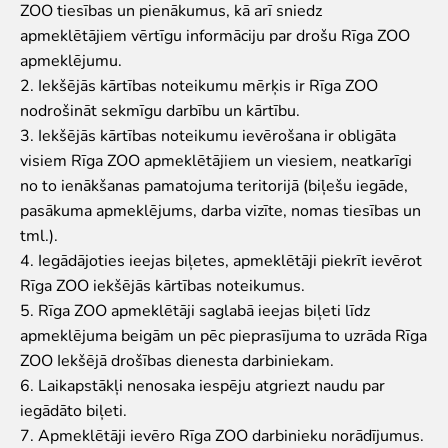
ZOO tiesības un pienākumus, kā arī sniedz
apmeklētājiem vērtīgu informāciju par drošu Rīga ZOO
apmeklējumu.
2. Iekšējās kārtības noteikumu mērķis ir Rīga ZOO
nodrošināt sekmīgu darbību un kārtību.
3. Iekšējās kārtības noteikumu ievērošana ir obligāta
visiem Rīga ZOO apmeklētājiem un viesiem, neatkarīgi
no to ienākšanas pamatojuma teritorijā (biļešu iegāde,
pasākuma apmeklējums, darba vizīte, nomas tiesības un
tml.).
4. Iegādājoties ieejas biļetes, apmeklētāji piekrīt ievērot
Rīga ZOO iekšējās kārtības noteikumus.
5. Rīga ZOO apmeklētāji saglabā ieejas biļeti līdz
apmeklējuma beigām un pēc pieprasījuma to uzrāda Rīga
ZOO Iekšējā drošības dienesta darbiniekam.
6. Laikapstākļi nenosaka iespēju atgriezt naudu par
iegādāto biļeti.
7. Apmeklētāji ievēro Rīga ZOO darbinieku norādījumus.