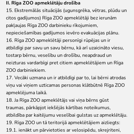
II. Rīga ZOO apmeklētāju drošība
15. Ekstremālās situācijās (ugunsgrēka, vētras, plūdu un
citos gadījumos) Rīga ZOO apmeklētāji bez ierunām
pakļaujas Rīga ZOO darbinieku rīkojumiem,
nepieciešamības gadījumos ievēro evakuācijas plānu.
16. Rīga ZOO apmeklētāji personīgi rūpējas un ir
atbildīgi par savu un savu bērnu, kā arī uzaicināto viesu,
tostarp bērnu, veselību un drošību, neapdraud un
neizturas vardarbīgi pret citiem apmeklētājiem un Rīga
ZOO darbiniekiem.
17. Vecāki uzmana un ir atbildīgi par to, lai bērni atrodas
viņu vai viņiem uzticamas personas klātbūtnē Rīga ZOO
apmeklējuma laikā.
18. Ja Rīga ZOO apmeklētājs vai viņa bērns gūst
traumas, pārkāpjot iekšējās kārtības noteikumus,
atbildība par kaitējumu veselībai gulstas uz apmeklētāju.
19. Rīga ZOO un tā teritorijā apmeklētājiem aizliegts:
19.1. ienākt un pārvietoties ar velosipēdu, skrejriteni,