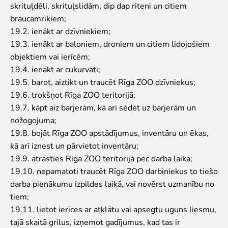
skrituļdēli, skrituļslidām, dip dap riteni un citiem
braucamrīkiem;
19.2. ienākt ar dzīvniekiem;
19.3. ienākt ar baloniem, droniem un citiem lidojošiem
objektiem vai ierīcēm;
19.4. ienākt ar cukurvati;
19.5. barot, aiztikt un traucēt Rīga ZOO dzīvniekus;
19.6. trokšņot Rīga ZOO teritorijā;
19.7. kāpt aiz barjerām, kā arī sēdēt uz barjerām un
nožogojuma;
19.8. bojāt Rīga ZOO apstādījumus, inventāru un ēkas,
kā arī iznest un pārvietot inventāru;
19.9. atrasties Rīga ZOO teritorijā pēc darba laika;
19.10. nepamatoti traucēt Rīga ZOO darbiniekus to tiešo
darba pienākumu izpildes laikā, vai novērst uzmanību no
tiem;
19.11. lietot ierīces ar atklātu vai apsegtu uguns liesmu,
tajā skaitā grilus, izņemot gadījumus, kad tas ir