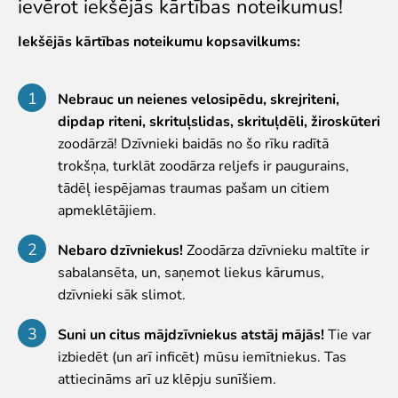
ievērot iekšējās kārtības noteikumus!
Iekšējās kārtības noteikumi
Iekšējās kārtības noteikumu kopsavilkums:
Novērtē Rīga ZOO apmeklējumu!
Jaunumi
Nebrauc un neienes velosipēdu, skrejriteni,
Jaunumi
dipdap riteni, skrituļslidas, skrituļdēli, žiroskūteri
zoodārzā! Dzīvnieki baidās no šo rīku radītā
Atbalsti
trokšņa, turklāt zoodārza reljefs ir paugurains,
Krustvecāku programma uzņēmumiem
tādēļ iespējamas traumas pašam un citiem
Krustvecāku programma privātpersonām
apmeklētājiem.
Biežāk uzdotie jautājumi
Nebaro dzīvniekus!
Zoodārza dzīvnieku maltīte ir
Ziedo un atbalsti
sabalansēta, un, saņemot liekus kārumus,
Ekskursijas
dzīvnieki sāk slimot.
Atvērtās ekskursijas
Suni un citus mājdzīvniekus atstāj mājās!
Tie var
Dzimšanas diena Rīga ZOO
izbiedēt (un arī inficēt) mūsu iemītniekus. Tas
Rīga ZOO slavenībām pa pēdām
attiecināms arī uz klēpju sunīšiem.
Cik dažādi mēs esam