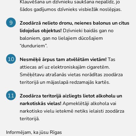
Pētījumi un publikācijas
Klauvēšana un dzīvnieku saukšana nepalīdz, jo
Iespējas skolēniem un studentiem
šādos gadījumos dzīvnieks visbiežāk noslēpjas.
Studentu izstrādātie darbi Rīga ZOO
Zoodārzā nelieto dronu, neienes balonus un citus
Izglītība
lidojošus objektus!
Dzīvnieki baidās gan no
baloniem, gan no lielajiem dūcošajiem
ZooSkola
“dunduriem”.
Izglītības stratēģija
"Zinarium" apmeklējums
Nesmēķē ārpus tam atvēlētām vietām!
Tas
Kohēzijas fonda projekts
attiecas arī uz elektroniskajām cigaretēm.
LVAF projekti
Smēķētavu atrašanās vietas norādītas zoodārza
teritorijā un mājaslapā redzamajās kartēs.
"Cīruļi"
Cenas "Cīruļos"
Zoodārza teritorijā aizliegts lietot alkoholu un
Darba laiks "Cīruļos"
narkotiskās vielas!
Apmeklētāji alkohola vai
Kā nokļūt "Cīruļos"
narkotisko vielu ietekmē netiks ielaisti zoodārza
"Cīruļu" karte
teritorijā.
Par ārpilsētas bāzi "Cīruļi"
Informējam, ka jūsu Rīgas
"Cīruļu" kontaktinformācija