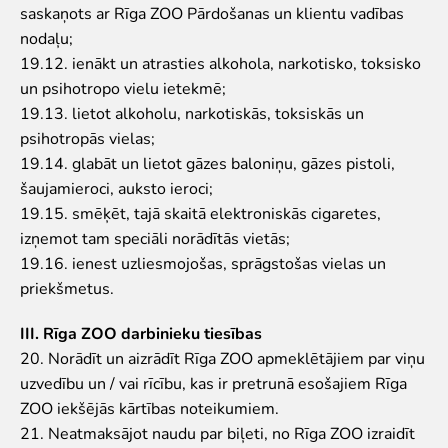
saskaņots ar Rīga ZOO Pārdošanas un klientu vadības
nodaļu;
19.12. ienākt un atrasties alkohola, narkotisko, toksisko
un psihotropo vielu ietekmē;
19.13. lietot alkoholu, narkotiskās, toksiskās un
psihotropās vielas;
19.14. glabāt un lietot gāzes baloniņu, gāzes pistoli,
šaujamieroci, auksto ieroci;
19.15. smēķēt, tajā skaitā elektroniskās cigaretes,
izņemot tam speciāli norādītās vietās;
19.16. ienest uzliesmojošas, sprāgstošas vielas un
priekšmetus.
III. Rīga ZOO darbinieku tiesības
20. Norādīt un aizrādīt Rīga ZOO apmeklētājiem par viņu
uzvedību un / vai rīcību, kas ir pretrunā esošajiem Rīga
ZOO iekšējās kārtības noteikumiem.
21. Neatmaksājot naudu par biļeti, no Rīga ZOO izraidīt