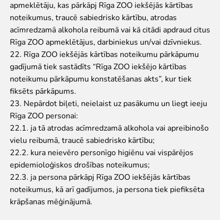
apmeklētāju, kas pārkāpj Rīga ZOO iekšējās kārtības
noteikumus, traucē sabiedrisko kārtību, atrodas
acīmredzamā alkohola reibumā vai kā citādi apdraud citus
Rīga ZOO apmeklētājus, darbiniekus un/vai dzīvniekus.
22. Rīga ZOO iekšējās kārtības noteikumu pārkāpumu
gadījumā tiek sastādīts “Rīga ZOO iekšējo kārtības
noteikumu pārkāpumu konstatēšanas akts”, kur tiek
fiksēts pārkāpums.
23. Nepārdot biļeti, neielaist uz pasākumu un liegt ieeju
Rīga ZOO personai:
22.1. ja tā atrodas acīmredzamā alkohola vai apreibinošo
vielu reibumā, traucē sabiedrisko kārtību;
22.2. kura neievēro personīgo higiēnu vai vispārējos
epidemioloģiskos drošības noteikumus;
22.3. ja persona pārkāpj Rīga ZOO iekšējās kārtības
noteikumus, kā arī gadījumos, ja persona tiek piefiksēta
krāpšanas mēģinājumā.