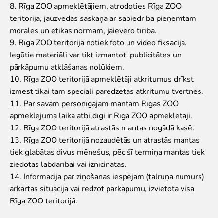
8. Rīga ZOO apmeklētājiem, atrodoties Rīga ZOO
teritorijā, jāuzvedas saskaņā ar sabiedrībā pieņemtām
morāles un ētikas normām, jāievēro tīrība.
9. Rīga ZOO teritorijā notiek foto un video fiksācija.
Iegūtie materiāli var tikt izmantoti publicitātes un
pārkāpumu atklāšanas nolūkiem.
10. Rīga ZOO teritorijā apmeklētāji atkritumus drīkst
izmest tikai tam speciāli paredzētās atkritumu tvertnēs.
11. Par savām personīgajām mantām Rīgas ZOO
apmeklējuma laikā atbildīgi ir Rīga ZOO apmeklētāji.
12. Rīga ZOO teritorijā atrastās mantas nogādā kasē.
13. Rīga ZOO teritorijā nozaudētās un atrastās mantas
tiek glabātas divus mēnešus, pēc šī termiņa mantas tiek
ziedotas labdarībai vai iznīcinātas.
14. Informācija par ziņošanas iespējām (tālruņa numurs)
ārkārtas situācijā vai redzot pārkāpumu, izvietota visā
Rīga ZOO teritorijā.