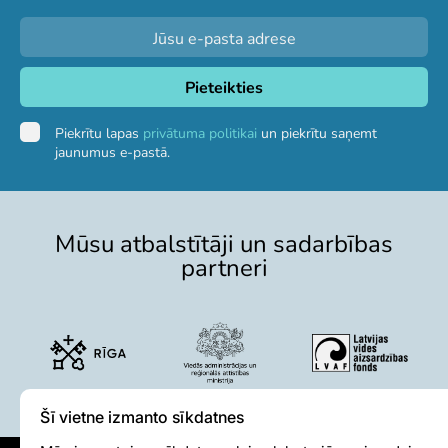
Piekrītu lapas
privātuma politikai
un piekrītu saņemt
jaunumus e-pastā.
Mūsu atbalstītāji un sadarbības
partneri
Šī vietne izmanto sīkdatnes