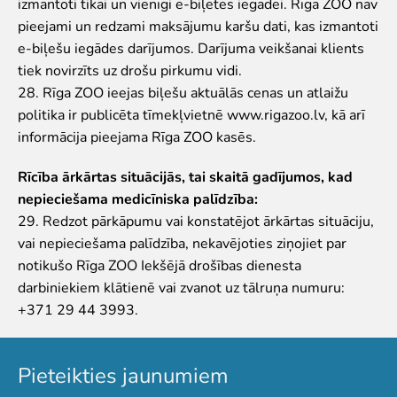
izmantoti tikai un vienīgi e-biļetes iegādei. Rīga ZOO nav
pieejami un redzami maksājumu karšu dati, kas izmantoti
e-biļešu iegādes darījumos. Darījuma veikšanai klients
tiek novirzīts uz drošu pirkumu vidi.
28. Rīga ZOO ieejas biļešu aktuālās cenas un atlaižu
politika ir publicēta tīmekļvietnē www.rigazoo.lv, kā arī
informācija pieejama Rīga ZOO kasēs.
Rīcība ārkārtas situācijās, tai skaitā gadījumos, kad
nepieciešama medicīniska palīdzība:
29. Redzot pārkāpumu vai konstatējot ārkārtas situāciju,
vai nepieciešama palīdzība, nekavējoties ziņojiet par
notikušo Rīga ZOO Iekšējā drošības dienesta
darbiniekiem klātienē vai zvanot uz tālruņa numuru:
+371 29 44 3993.
Pieteikties jaunumiem