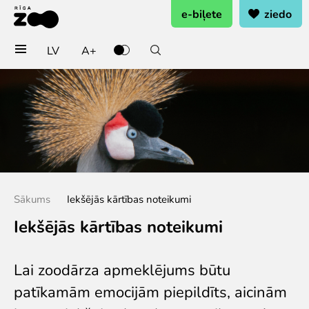
e-biļete
ziedo
LV
A+
Pērc biļetes vai rezervē
Ieejas biļete
Grupu biļetes (10+ pers.)
Dāvanu karte
Gada abonements
Abonements ģimenei
Sākums
Iekšējās kārtības noteikumi
Abonements Goda Ģimenei
Iekšējās kārtības noteikumi
Apmeklē
Cenas
Lai zoodārza apmeklējums būtu
Darba laiks
patīkamām emocijām piepildīts, aicinām
Kā nokļūt?
Zoo karte