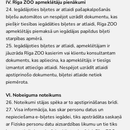
IV. Rīga ZOO apmeklētāju pienākumi
24. Iegādājoties biļetes ar atlaidi pašapkalpošanās
biļešu automātos un nespējot uzrādīt dokumentu, kas
piešķir tiesības iegādāties biļetes ar atlaidi, Rīga ZOO
apmeklētājs piemaksā un iegādājas papildus biļeti
starpības apmērā.
25. Iegādājoties biļetes ar atlaidi, apmeklētājam ir
jāuzrāda Rīga ZOO kasierim vai klientu konsultantam
dokuments, kas apliecina, ka apmeklētājs ir tiesīgs
izmantot attiecīgo atlaidi. Nespējot uzrādīt atlaidi
apstiprinošo dokumentu, biļetei atlaide netiek
piemērota.
VI. Nobeiguma noteikums
26. Noteikumi stājas spēka ar to apstiprināšanas brīdi.
27. Visa informācija, kas skar personu datus un
nepieciešama e-biļetes iegādei, tiks apstrādāta saskaņā
ar Fizisko personu datu aizsardzības likumu un tie tiks