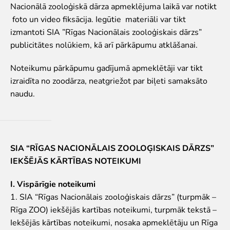
Nacionālā zooloģiskā dārza apmeklējuma laikā var notikt
Par mums
foto un video fiksācija. Iegūtie materiāli var tikt
izmantoti SIA ”Rīgas Nacionālais zooloģiskais dārzs”
Misija un vērtības
publicitātes nolūkiem, kā arī pārkāpumu atklāšanai.
Stratēģija
Pārvaldība
Noteikumu pārkāpumu gadījumā apmeklētāji var tikt
Atbildīga darbība un politikas
izraidīta no zoodārza, neatgriežot par biļeti samaksāto
Dalība EAZA
naudu.
Vēsture
Kontaktinformācija
Iepirkumi
Cita saimnieciskā darbība
SIA “RĪGAS NACIONĀLAIS ZOOLOĢISKAIS DĀRZS”
Darbības pārskati
IEKŠĒJĀS KĀRTĪBAS NOTEIKUMI
Gada grāmatas
Vakances
I. Vispārīgie noteikumi
Brīvprātīgais darbs
1. SIA “Rīgas Nacionālais zooloģiskais dārzs” (turpmāk –
Rīga ZOO) iekšējās kartības noteikumi, turpmāk tekstā –
Iekšējās kārtības noteikumi, nosaka apmeklētāju un Rīga