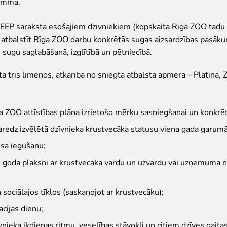
amma.
EEP sarakstā esošajiem dzīvniekiem (kopskaitā Rīga ZOO tādu i
ā atbalstīt Rīga ZOO darbu konkrētās sugas aizsardzības pasāku
 sugu saglabāšanā, izglītībā un pētniecībā.
 trīs līmeņos, atkarībā no sniegtā atbalsta apmēra – Platīna, 
a ZOO attīstības plāna izrietošo mērķu sasniegšanai un konkrēt
aredz izvēlētā dzīvnieka krustvecāka statusu viena gada garumā 
usa iegūšanu;
tu goda plāksni ar krustvecāka vārdu un uzvārdu vai uzņēmuma n
sociālajos tīklos (saskaņojot ar krustvecāku);
cijas dienu;
īvnieka ikdienas ritmu, veselības stāvokli un citiem dzīves gait