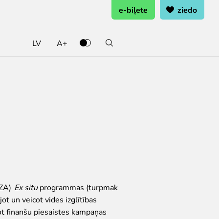
e-biļete
ziedo
LV
A+
lsētas bāze "Cīruļi"
atavojies
ekti
RigaZOO Fonds
tas bāze "Cīruļi"
siju un nodarbību noteikumi
jas fonda projekts / Vides izglītības
Par fondu
Projekti un pasākumi
rojekti
Atbalsta programmas
AZA)
Ex situ
programmas (turpmāk
t un veicot vides izglītības
jot finanšu piesaistes kampaņas