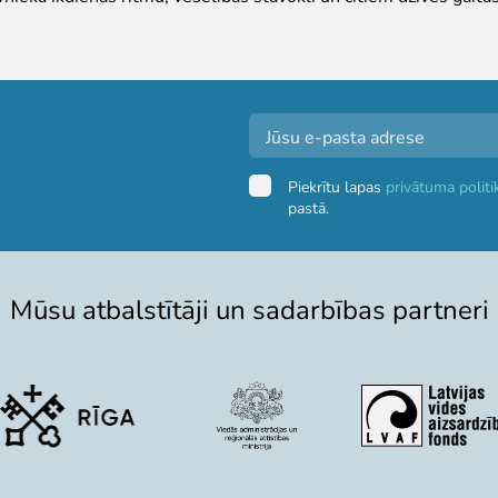
Piekrītu lapas
privātuma politi
pastā.
Mūsu atbalstītāji un sadarbības partneri