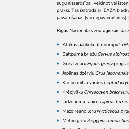
sugu aizsardzībai, veicinot vai īste
praksi. Tās izstrādā arī EAZA biedr
pavairošanas (vai nepavairošanas)
Rīgas Nacionālais zooloģiskais dārz
Āfrikas pankūku bruņurupuču
Ma
Baltpurna briežu
Cervus albirost
Grevi zebru
Equus grevyi
progr
Japānas dzērvju
Grus japonensi
Karību milzu vardes
Leptodactyl
Krēpjvilku
Chrysocyon brachyur
Līdzenumu tapīru
Tapirus terres
Mazo resno loru
Nycticebus py
Melno grifu
Aegypius monachu