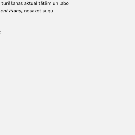
gu turēšanas aktualitātēm un labo
nt Plans),
nosakot sugu
: