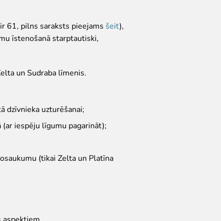
r 61, pilns saraksts pieejams
šeit
),
mu īstenošanā starptautiski,
Zelta un Sudraba līmenis.
ā dzīvnieka uzturēšanai;
(ar iespēju līgumu pagarināt);
osaukumu (tikai Zelta un Platīna
as aspektiem.