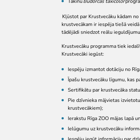
Takinu
Budorcas taxicolor
progr
Kļūstot par Krustvecāku kādam no 
krustvecākam ir iespēja tiešā veid
tādējādi sniedzot reālu ieguldījumu
Krustvecāku programma tiek iedalīta
Krustvecāki iegūst:
Iespēju izmantot dotāciju no Rīg
Īpašu krustvecāku līgumu, kas p
Sertifikātu par krustvecāka stat
Pie dzīvnieka mājvietas izvieto
krustvecākiem);
Ierakstu Rīga ZOO mājas lapā un 
Ielūgumu uz krustvecāku informā
Iespēju iegūt informāciju par dz