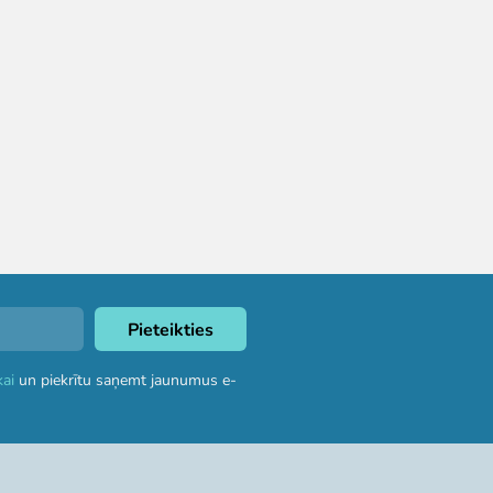
kai
un piekrītu saņemt jaunumus e-