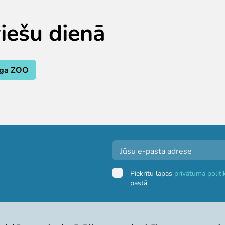
viešu dienā
īga ZOO
Piekrītu lapas
privātuma politi
pastā.