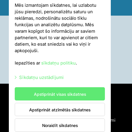
Mēs izmantojam sīkdatnes, lai uzlabotu
jūsu pieredzi, personalizētu saturu un
reklāmas, nodrošinātu sociālo tīklu
funkcijas un analizētu datplūsmu. Mēs
varam kopīgot šo informāciju ar saviem
partneriem, kuri to var apvienot ar citiem
datiem, ko esat sniedzis vai ko viņi ir
apkopojuši.
Iepazīties ar
sīkdatņu politiku
.
Sīkdatņu uzstādījumi
Nepieciešamās sīkdatnes
Apstiprināt visas sīkdatnes
Mārketinga sīkdatnes
Apstiprināt atzīmētās sīkdatnes
Statistikas sīkdatnes
Sīkdatņu politika
Iekšējās kārtības noteikumi
Citas sīkdatnes
Noraidīt sīkdatnes
Autortiesības