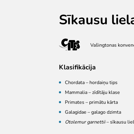
Sīkausu liel
Vašingtonas konvenci
Klasifikācija
Chordata – hordaiņu tips
Mammalia – zīdītāju klase
Primates – primātu kārta
Galagidae – galago dzimta
Otolemur garnettii
– sīkausu lie