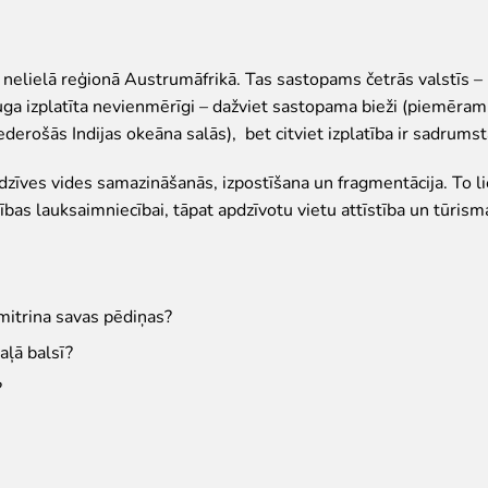
kai nelielā reģionā Austrumāfrikā. Tas sastopams četrās valstīs 
ga izplatīta nevienmērīgi – dažviet sastopama bieži (piemēram,
derošās Indijas okeāna salās), bet citviet izplatība ir sadrumst
dzīves vides samazināšanās, izpostīšana un fragmentācija. To li
ības lauksaimniecībai, tāpat apdzīvotu vietu attīstība un tūrisma
amitrina savas pēdiņas?
aļā balsī?
?