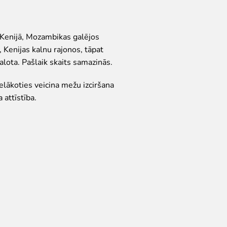
– Kenijā, Mozambikas galējos
 Kenijas kalnu rajonos, tāpat
alota. Pašlaik skaits samazinās.
elākoties veicina mežu izciršana
 attīstība.