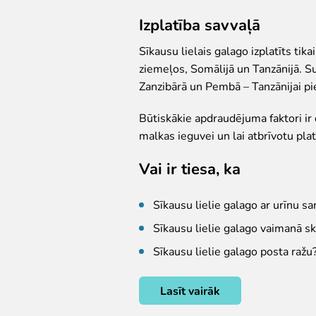
Izplatība savvaļā
Sīkausu lielais galago izplatīts ti
ziemeļos, Somālijā un Tanzānijā. Su
Zanzibārā un Pembā – Tanzānijai pie
Būtiskākie apdraudējuma faktori ir 
malkas ieguvei un lai atbrīvotu plat
Vai ir tiesa, ka
Sīkausu lielie galago ar urīnu s
Sīkausu lielie galago vaimanā sk
Sīkausu lielie galago posta ražu
Lasīt vairāk