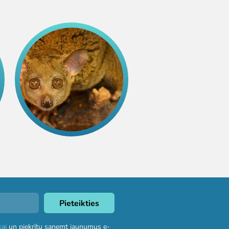
kai
un piekrītu saņemt jaunumus e-