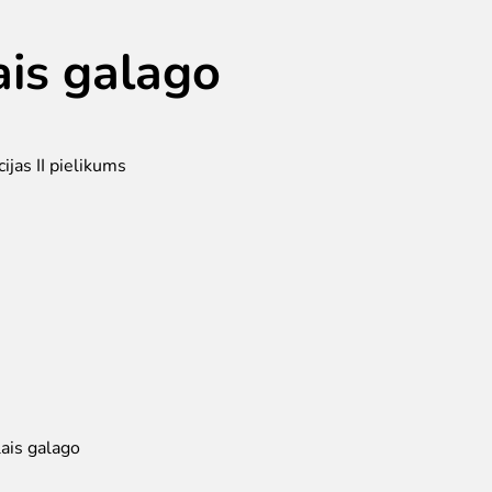
ais galago
jas II pielikums
lais galago