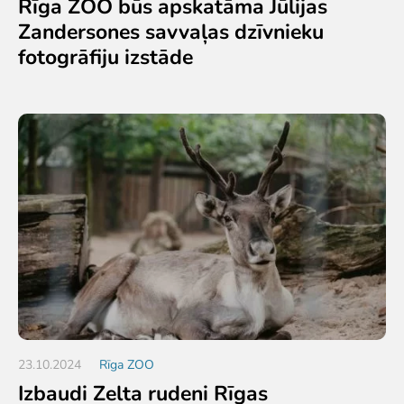
Rīga ZOO būs apskatāma Jūlijas
Zandersones savvaļas dzīvnieku
fotogrāfiju izstāde
23.10.2024
Rīga ZOO
Izbaudi Zelta rudeni Rīgas