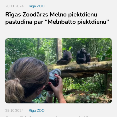
20.11.2024
Rīga ZOO
Rīgas Zoodārzs Melno piektdienu
pasludina par “Melnbalto piektdienu”
29.10.2024
Rīga ZOO