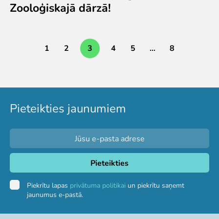
Zooloģiskajā dārzā!
1
2
3
4
5
…
8
Pieteikties jaunumiem
Piekrītu lapas
privātuma politikai
un piekrītu saņemt
jaunumus e-pastā.