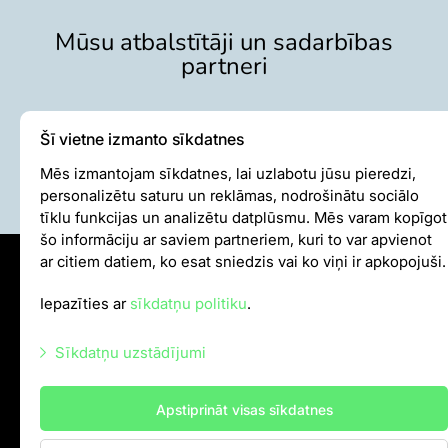
Mūsu atbalstītāji un sadarbības
partneri
Šī vietne izmanto sīkdatnes
Mēs izmantojam sīkdatnes, lai uzlabotu jūsu pieredzi,
personalizētu saturu un reklāmas, nodrošinātu sociālo
tīklu funkcijas un analizētu datplūsmu. Mēs varam kopīgot
šo informāciju ar saviem partneriem, kuri to var apvienot
ar citiem datiem, ko esat sniedzis vai ko viņi ir apkopojuši.
Sīkdatņu politika
Iepazīties ar
sīkdatņu politiku
.
Iekšējās kārtības noteikumi
Autortiesības
Sīkdatņu uzstādījumi
Nepieciešamās sīkdatnes
info@rigazoo.lv
Apstiprināt visas sīkdatnes
Mārketinga sīkdatnes
+37128001109
,
P–Pk 10.00–18.00