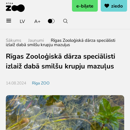
e-biļete
ziedo
LV
A+
Pērc biļetes vai rezervē
Sākums
Jaunumi
Rīgas Zooloģiskā dārza speciālisti
izlaiž dabā smilšu krupju mazuļus
Ieejas biļete
Rīgas Zooloģiskā dārza speciālisti
Grupu biļetes (10+ pers.)
Dāvanu karte
izlaiž dabā smilšu krupju mazuļus
Gada abonements
Abonements ģimenei
14.08.2024
Rīga ZOO
Abonements Goda Ģimenei
Apmeklē
Cenas
Darba laiks
Kā nokļūt?
Zoo karte