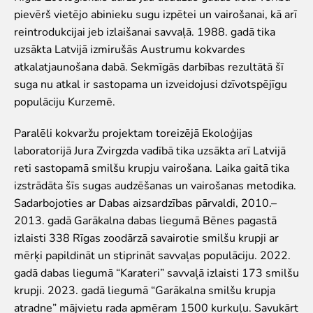
Zvērīgi Seksīgi/Riests
pievērš vietējo abinieku sugu izpētei un vairošanai, kā arī
Visas ekskursijas
reintrodukcijai jeb izlaišanai savvaļā. 1988. gadā tika
Mācību ekskursijas
uzsākta Latvijā izmirušās Austrumu kokvardes
Mācību nodarbības
atkalatjaunošana dabā. Sekmīgās darbības rezultātā šī
Ekskursiju un nodarbību noteikumi
suga nu atkal ir sastopama un izveidojusi dzīvotspējīgu
populāciju Kurzemē.
Dzīvnieki
Paralēli kokvaržu projektam toreizējā Ekoloģijas
Dzīvnieki
laboratorijā Jura Zvirgzda vadībā tika uzsākta arī Latvijā
Vēro dzīvnieku barošanu!
reti sastopamā smilšu krupju vairošana. Laika gaitā tika
Tropu mājas digitālā tūre
izstrādāta šīs sugas audzēšanas un vairošanas metodika.
Lemuru tiešraide
Sadarbojoties ar Dabas aizsardzības pārvaldi, 2010.–
Sliņķu tiešraide
2013. gadā Garākalna dabas liegumā Bēnes pagastā
Lauvu mājas tiešraide
izlaisti 338 Rīgas zoodārzā savairotie smilšu krupji ar
Zinātne
mērķi papildināt un stiprināt savvaļas populāciju. 2022.
gadā dabas liegumā “Karateri” savvaļā izlaisti 173 smilšu
Savvaļas dzīvnieku rehabilitācija
krupji. 2023. gadā liegumā “Garākalna smilšu krupja
Atbalstītie projekti
atradne” mājvietu rada apmēram 1500 kurkuļu. Savukārt