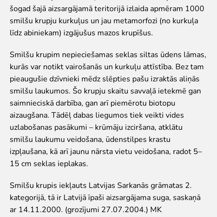
Pētījumi un publikācijas
šogad šajā aizsargājamā teritorijā izlaida apmēram 1000
Iespējas skolēniem un studentiem
smilšu krupju kurkuļus un jau metamorfozi (no kurkuļa
Studentu izstrādātie darbi Rīga ZOO
līdz abiniekam) izgājušus mazos krupīšus.
Izglītība
Smilšu krupim nepieciešamas seklas siltas ūdens lāmas,
ZooSkola
kurās var notikt vairošanās un kurkuļu attīstība. Bez tam
Izglītības stratēģija
pieaugušie dzīvnieki mēdz slēpties pašu izraktās aliņās
"Zinarium" apmeklējums
smilšu laukumos. Šo krupju skaitu savvaļā ietekmē gan
Kohēzijas fonda projekts
saimnieciskā darbība, gan arī piemērotu biotopu
LVAF projekti
aizaugšana. Tādēļ dabas liegumos tiek veikti vides
uzlabošanas pasākumi – krūmāju izciršana, atklātu
"Cīruļi"
smilšu laukumu veidošana, ūdenstilpes krastu
izpļaušana, kā arī jaunu nārsta vietu veidošana, radot 5–
Cenas "Cīruļos"
15 cm seklas ieplakas.
Darba laiks "Cīruļos"
Kā nokļūt "Cīruļos"
Smilšu krupis iekļauts Latvijas Sarkanās grāmatas 2.
"Cīruļu" karte
kategorijā, tā ir Latvijā īpaši aizsargājama suga, saskaņā
Par ārpilsētas bāzi "Cīruļi"
ar 14.11.2000. (grozījumi 27.07.2004.) MK
"Cīruļu" kontaktinformācija