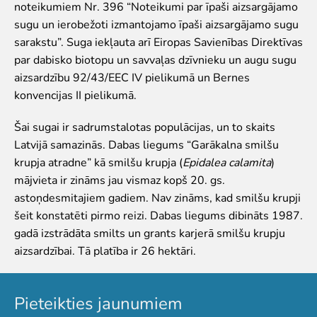
noteikumiem Nr. 396 “Noteikumi par īpaši aizsargājamo
Par mums
sugu un ierobežoti izmantojamo īpaši aizsargājamo sugu
sarakstu”. Suga iekļauta arī Eiropas Savienības Direktīvas
Misija un vērtības
par dabisko biotopu un savvaļas dzīvnieku un augu sugu
Stratēģija
aizsardzību 92/43/EEC IV pielikumā un Bernes
Pārvaldība
konvencijas II pielikumā.
Atbildīga darbība un politikas
Dalība EAZA
Šai sugai ir sadrumstalotas populācijas, un to skaits
Vēsture
Latvijā samazinās. Dabas liegums “Garākalna smilšu
Kontaktinformācija
krupja atradne” kā smilšu krupja (
Epidalea calamita
)
Iepirkumi
mājvieta ir zināms jau vismaz kopš 20. gs.
Cita saimnieciskā darbība
astoņdesmitajiem gadiem. Nav zināms, kad smilšu krupji
Darbības pārskati
šeit konstatēti pirmo reizi. Dabas liegums dibināts 1987.
Gada grāmatas
gadā izstrādāta smilts un grants karjerā smilšu krupju
Vakances
aizsardzībai. Tā platība ir 26 hektāri.
Brīvprātīgais darbs
Pieteikties jaunumiem