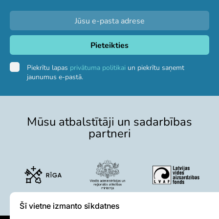
Piekrītu lapas
privātuma politikai
un piekrītu saņemt
jaunumus e-pastā.
Mūsu atbalstītāji un sadarbības
partneri
Šī vietne izmanto sīkdatnes