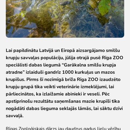
Iekšējās kārtības noteikumi
Novērtē Rīga ZOO apmeklējumu!
Jaunumi
Jaunumi
Atbalsti
Lai papildinātu Latvijā un Eiropā aizsargājamo smilšu
krupju savvaļas populāciju, jūlija otrajā pusē Rīga ZOO
Krustvecāku programma uzņēmumiem
speciālisti dabas liegumā “Garākalna smilšu krupja
Krustvecāku programma privātpersonām
atradne” izlaiduši gandrīz 1000 kurkuļus un mazos
Biežāk uzdotie jautājumi
krupīšus. Pirms šī nozīmīgā brīža Rīga ZOO izaudzēto
Ziedo un atbalsti
krupju grupā tika veikti veterinārie izmeklējumi, lai
pārliecinātos, ka izlaižamie abinieki ir veseli. Pēc
Ekskursijas
apstiprinošu rezultātu saņemšanas mazie krupīši tika
Atvērtās ekskursijas
nogādāti dabas lieguma seklajās lāmās, lai sāktu dzīvi
Dzimšanas diena Rīga ZOO
savvaļā.
Rīga ZOO slavenībām pa pēdām
Cik dažādi mēs esam
Rīgas Zooloģiskais dārzs jau daudzus gadus lielu vērību