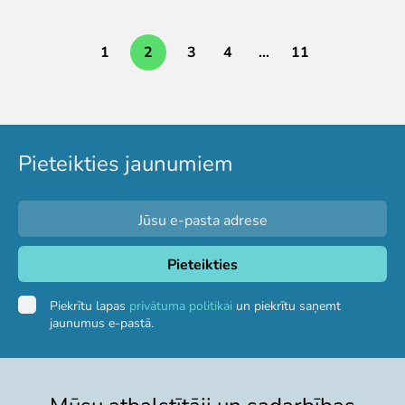
1
2
3
4
…
11
Pieteikties jaunumiem
Piekrītu lapas
privātuma politikai
un piekrītu saņemt
jaunumus e-pastā.
Mūsu atbalstītāji un sadarbības