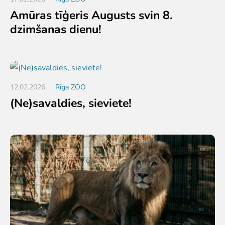
Amūras tīģeris Augusts svin 8.
dzimšanas dienu!
12.02.2026
Rīga ZOO
(Ne)savaldies, sieviete!