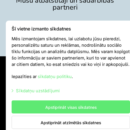
partneri
Šī vietne izmanto sīkdatnes
Mēs izmantojam sīkdatnes, lai uzlabotu jūsu pieredzi,
personalizētu saturu un reklāmas, nodrošinātu sociālo
tīklu funkcijas un analizētu datplūsmu. Mēs varam kopīgot
šo informāciju ar saviem partneriem, kuri to var apvienot
ar citiem datiem, ko esat sniedzis vai ko viņi ir apkopojuši.
Sīkdatņu politika
Iepazīties ar
sīkdatņu politiku
.
Iekšējās kārtības noteikumi
Autortiesības
Sīkdatņu uzstādījumi
Nepieciešamās sīkdatnes
info@rigazoo.lv
Apstiprināt visas sīkdatnes
Mārketinga sīkdatnes
+37128001109
,
P–Pk 10.00–18.00
Meža prospekts 1, Rīga, LV-1014
Apstiprināt atzīmētās sīkdatnes
Statistikas sīkdatnes