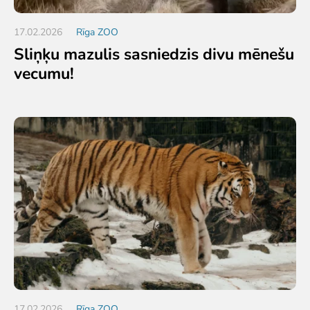
17.02.2026
Rīga ZOO
Sliņķu mazulis sasniedzis divu mēnešu
vecumu!
17.02.2026
Rīga ZOO