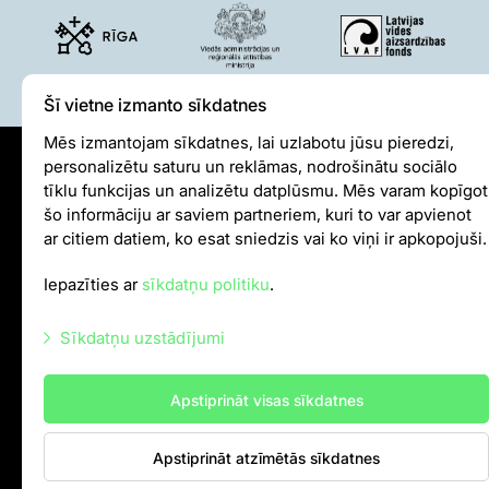
Šī vietne izmanto sīkdatnes
Mēs izmantojam sīkdatnes, lai uzlabotu jūsu pieredzi,
personalizētu saturu un reklāmas, nodrošinātu sociālo
Sīkdatņu politika
tīklu funkcijas un analizētu datplūsmu. Mēs varam kopīgot
šo informāciju ar saviem partneriem, kuri to var apvienot
Iekšējās kārtības noteikumi
ar citiem datiem, ko esat sniedzis vai ko viņi ir apkopojuši.
Autortiesības
Iepazīties ar
sīkdatņu politiku
.
info@rigazoo.lv
Sīkdatņu uzstādījumi
+37128001109
,
P–Pk 10.00–18.00
Meža prospekts 1, Rīga, LV-1014
Nepieciešamās sīkdatnes
Apstiprināt visas sīkdatnes
Mārketinga sīkdatnes
Apstiprināt atzīmētās sīkdatnes
Statistikas sīkdatnes