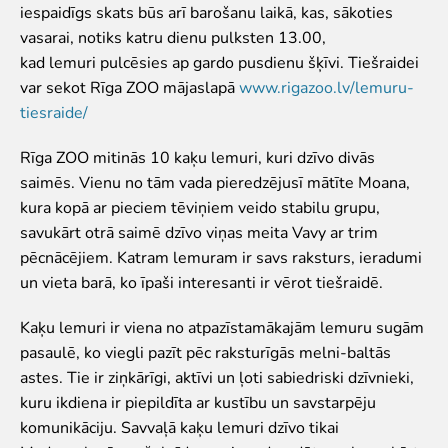
Pētījumi un publikācijas
iespaidīgs skats būs arī barošanu laikā, kas, sākoties
Iespējas skolēniem un studentiem
vasarai, notiks katru dienu pulksten 13.00,
Studentu izstrādātie darbi Rīga ZOO
kad lemuri pulcēsies ap gardo pusdienu šķīvi. Tiešraidei
var sekot Rīga ZOO mājaslapā
www.rigazoo.lv/lemuru-
Izglītība
tiesraide/
ZooSkola
Rīga ZOO mitinās 10 kaķu lemuri, kuri dzīvo divās
Izglītības stratēģija
saimēs. Vienu no tām vada pieredzējusī mātīte Moana,
"Zinarium" apmeklējums
kura kopā ar pieciem tēviņiem veido stabilu grupu,
Kohēzijas fonda projekts
savukārt otrā saimē dzīvo viņas meita Vavy ar trim
LVAF projekti
pēcnācējiem. Katram lemuram ir savs raksturs, ieradumi
"Cīruļi"
un vieta barā, ko īpaši interesanti ir vērot tiešraidē.
Cenas "Cīruļos"
Kaķu lemuri ir viena no atpazīstamākajām lemuru sugām
Darba laiks "Cīruļos"
pasaulē, ko viegli pazīt pēc raksturīgās melni-baltās
Kā nokļūt "Cīruļos"
astes. Tie ir ziņkārīgi, aktīvi un ļoti sabiedriski dzīvnieki,
"Cīruļu" karte
kuru ikdiena ir piepildīta ar kustību un savstarpēju
Par ārpilsētas bāzi "Cīruļi"
komunikāciju. Savvaļā kaķu lemuri dzīvo tikai
"Cīruļu" kontaktinformācija