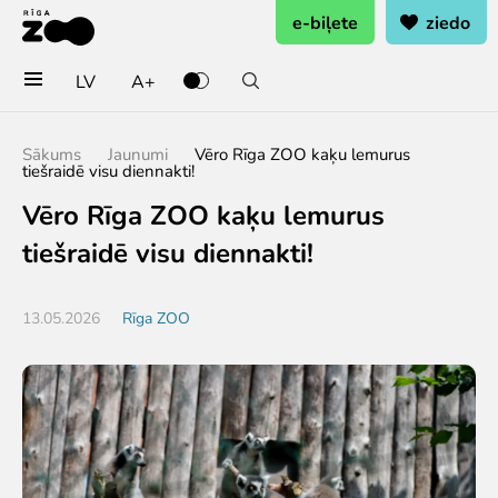
e-biļete
ziedo
LV
A+
Pērc biļetes vai rezervē
Sākums
Jaunumi
Vēro Rīga ZOO kaķu lemurus
tiešraidē visu diennakti!
Ieejas biļete
Vēro Rīga ZOO kaķu lemurus
Grupu biļetes (10+ pers.)
Dāvanu karte
tiešraidē visu diennakti!
Gada abonements
Abonements ģimenei
13.05.2026
Rīga ZOO
Abonements Goda Ģimenei
Apmeklē
Cenas
Darba laiks
Kā nokļūt?
Zoo karte