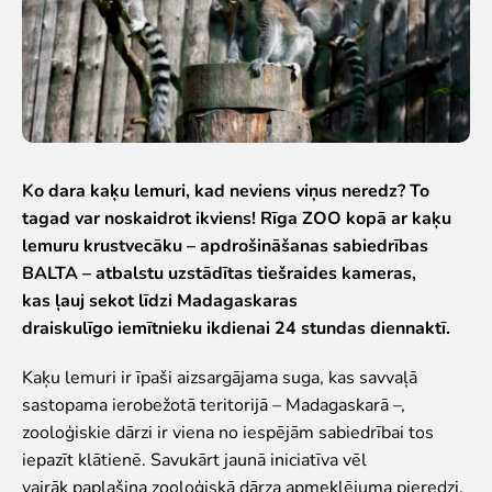
Iekšējās kārtības noteikumi
Novērtē Rīga ZOO apmeklējumu!
Jaunumi
Jaunumi
Atbalsti
Ko dara kaķu lemuri, kad neviens viņus neredz? To
tagad var noskaidrot ikviens! Rīga ZOO kopā ar kaķu
Krustvecāku programma uzņēmumiem
lemuru krustvecāku – apdrošināšanas sabiedrības
Krustvecāku programma privātpersonām
BALTA – atbalstu uzstādītas tiešraides kameras,
Biežāk uzdotie jautājumi
kas ļauj sekot līdzi Madagaskaras
Ziedo un atbalsti
draiskulīgo iemītnieku ikdienai 24 stundas diennaktī.
Ekskursijas
Kaķu lemuri ir īpaši aizsargājama suga, kas savvaļā
Atvērtās ekskursijas
sastopama ierobežotā teritorijā – Madagaskarā –,
Dzimšanas diena Rīga ZOO
zooloģiskie dārzi ir viena no iespējām sabiedrībai tos
Rīga ZOO slavenībām pa pēdām
iepazīt klātienē. Savukārt jaunā iniciatīva vēl
Cik dažādi mēs esam
vairāk paplašina zooloģiskā dārza apmeklējuma pieredzi,