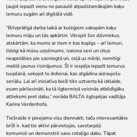
Zvērīgi Seksīgi/Riests
ļaujot iepazīt vienu no pasaulē atpazīstamākajām kaķu
Visas ekskursijas
lemuru sugām arī digitālā vidē.
Mācību ekskursijas
“Brīvprātīgā darba laikā ar kolēģiem sakopām kaķu
Mācību nodarbības
lemuru māju un tās apkārtni. Vērojot šos dzīvniekus,
Ekskursiju un nodarbību noteikumi
atskārtām, ka mums ar tiem ir kas kopīgs – arī lemuri,
Dzīvnieki
līdzīgi kā mūsu uzņēmums, izaicina sevi un citus
neapstāties pie sasniegtā un, ceļā uz mērķi, nemitīgi
Dzīvnieki
meklē jaunus risinājumus. Šī ir iespēja iepazīt lemurus
Vēro dzīvnieku barošanu!
tuvplānā, sekojot to ikdienai, kas atgādina aizraujošu
Tropu mājas digitālā tūre
seriālu. Lai arī iniciatīva bieži tiks uztverta kā izklaide,
Lemuru tiešraide
esam pārliecināti, ka tā ilgtermiņā veicinās atbildīgāku
Sliņķu tiešraide
attieksmi pret dabu,” norāda BALTA ilgtspējas vadītāja
Lauvu mājas tiešraide
Karīna Verdenhofa.
Zinātne
Tiešraide ir pieejama visu diennakti, taču interesantākie
Savvaļas dzīvnieku rehabilitācija
brīži ir, kad tie aktīvi pārvietojas, savstarpēji
Atbalstītie projekti
komunicē un demonstrē savu rotaļīgo dabu. Tāpat