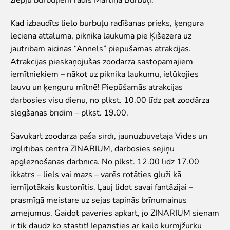
Zvērīgi Seksīgi/Riests
Visas ekskursijas
Kad izbaudīts lielo burbuļu radīšanas prieks, ķengura
Mācību ekskursijas
lēciena attālumā, piknika laukumā pie Ķīšezera uz
Mācību nodarbības
jautrībām aicinās “Annels” piepūšamās atrakcijas.
Ekskursiju un nodarbību noteikumi
Atrakcijas pieskaņojušās zoodārzā sastopamajiem
iemītniekiem – nākot uz piknika laukumu, ielūkojies
Dzīvnieki
lauvu un ķenguru mītnē! Piepūšamās atrakcijas
darbosies visu dienu, no plkst. 10.00 līdz pat zoodārza
Dzīvnieki
slēgšanas brīdim – plkst. 19.00.
Vēro dzīvnieku barošanu!
Tropu mājas digitālā tūre
Savukārt zoodārza pašā sirdī, jaunuzbūvētajā Vides un
Lemuru tiešraide
izglītības centrā ZINARIUM, darbosies sejiņu
Sliņķu tiešraide
apgleznošanas darbnīca. No plkst. 12.00 līdz 17.00
Lauvu mājas tiešraide
ikkatrs – liels vai mazs – varēs rotāties gluži kā
Zinātne
iemīļotākais kustonītis. Ļauj lidot savai fantāzijai –
prasmīgā meistare uz sejas tapinās brīnumainus
Savvaļas dzīvnieku rehabilitācija
zīmējumus. Gaidot paveries apkārt, jo ZINARIUM sienām
Atbalstītie projekti
ir tik daudz ko stāstīt! Iepazīsties ar kailo kurmjžurku