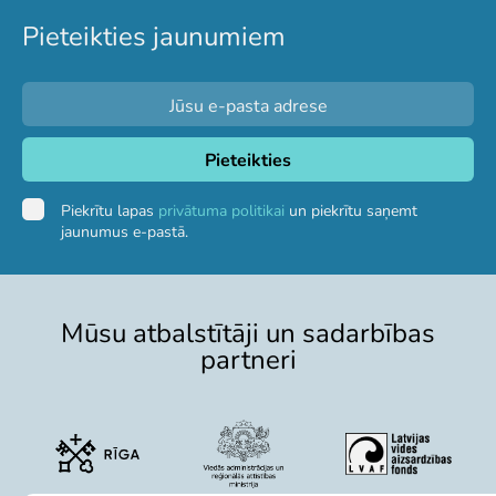
Pieteikties jaunumiem
Par mums
Misija un vērtības
Stratēģija
Pārvaldība
Atbildīga darbība un politikas
Dalība EAZA
Piekrītu lapas
privātuma politikai
un piekrītu saņemt
Vēsture
jaunumus e-pastā.
Kontaktinformācija
Iepirkumi
Cita saimnieciskā darbība
Mūsu atbalstītāji un sadarbības
Darbības pārskati
partneri
Gada grāmatas
Vakances
Brīvprātīgais darbs