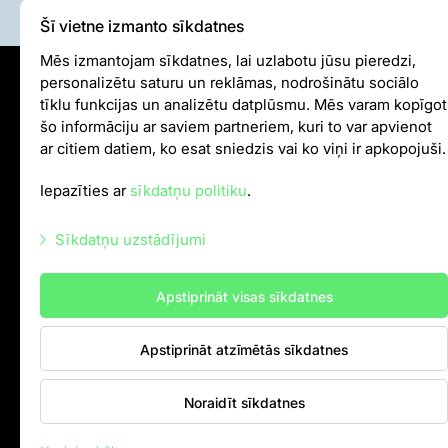
Šī vietne izmanto sīkdatnes
Mēs izmantojam sīkdatnes, lai uzlabotu jūsu pieredzi,
personalizētu saturu un reklāmas, nodrošinātu sociālo
Sīkdatņu politika
tīklu funkcijas un analizētu datplūsmu. Mēs varam kopīgot
šo informāciju ar saviem partneriem, kuri to var apvienot
Iekšējās kārtības noteikumi
ar citiem datiem, ko esat sniedzis vai ko viņi ir apkopojuši.
Autortiesības
Iepazīties ar
sīkdatņu politiku
.
info@rigazoo.lv
Sīkdatņu uzstādījumi
+37128001109
,
P–Pk 10.00–18.00
Meža prospekts 1, Rīga, LV-1014
Nepieciešamās sīkdatnes
Apstiprināt visas sīkdatnes
Mārketinga sīkdatnes
Apstiprināt atzīmētās sīkdatnes
Statistikas sīkdatnes
Citas sīkdatnes
Noraidīt sīkdatnes
Kontakti