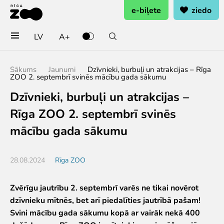
e-biļete
ziedo
LV
A+
Pērc biļetes vai rezervē
Sākums
Jaunumi
Dzīvnieki, burbuļi un atrakcijas – Rīga
ZOO 2. septembrī svinēs mācību gada sākumu
Ieejas biļete
Dzīvnieki, burbuļi un atrakcijas –
Grupu biļetes (10+ pers.)
Dāvanu karte
Rīga ZOO 2. septembrī svinēs
Gada abonements
mācību gada sākumu
Abonements ģimenei
Abonements Goda Ģimenei
28.08.2024
Rīga ZOO
Apmeklē
Cenas
Zvērīgu jautrību 2. septembrī varēs ne tikai novērot
Darba laiks
dzīvnieku mītnēs, bet arī piedalīties jautrībā pašam!
Kā nokļūt?
Svini mācību gada sākumu kopā ar vairāk nekā 400
Zoo karte