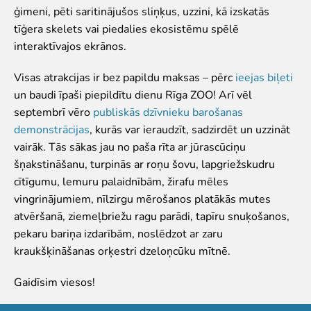
Pētījumi un publikācijas
ģimeni, pēti saritinājušos sliņķus, uzzini, kā izskatās
Iespējas skolēniem un studentiem
tīģera skelets vai piedalies ekosistēmu spēlē
Studentu izstrādātie darbi Rīga ZOO
interaktīvajos ekrānos.
Izglītība
Visas atrakcijas ir bez papildu maksas – pērc
ieejas biļeti
ZooSkola
un baudi īpaši piepildītu dienu Rīga ZOO! Arī vēl
Izglītības stratēģija
septembrī vēro
publiskās dzīvnieku barošanas
"Zinarium" apmeklējums
demonstrācijas
, kurās var ieraudzīt, sadzirdēt un uzzināt
Kohēzijas fonda projekts
vairāk. Tās sākas jau no paša rīta ar jūrascūciņu
LVAF projekti
šņakstināšanu, turpinās ar roņu šovu, lapgriežskudru
cītīgumu, lemuru palaidnībām, žirafu mēles
"Cīruļi"
vingrinājumiem, nīlzirgu mērošanos platākās mutes
atvēršanā, ziemeļbriežu ragu parādi, tapīru snuķošanos,
Cenas "Cīruļos"
pekaru bariņa izdarībām, noslēdzot ar zaru
Darba laiks "Cīruļos"
kraukšķināšanas orķestri dzeloņcūku mītnē.
Kā nokļūt "Cīruļos"
"Cīruļu" karte
Gaidīsim viesos!
Par ārpilsētas bāzi "Cīruļi"
"Cīruļu" kontaktinformācija