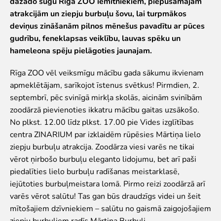
dažādo sugu Rīga ZOO iemītniekiem, piepūšamajām
Iekšējās kārtības noteikumi
atrakcijām un ziepju burbuļu šovu, lai turpmākos
Novērtē Rīga ZOO apmeklējumu!
deviņus zināšanām pilnos mēnešus pavadītu ar pūces
gudrību, feneklapsas veiklību, lauvas spēku un
Jaunumi
hameleona spēju pielāgoties jaunajam.
Jaunumi
Rīga ZOO vēl veiksmīgu mācību gada sākumu ikvienam
Atbalsti
apmeklētājam, sarīkojot īstenus svētkus! Pirmdien, 2.
septembrī, pēc svinīgā mirkļa skolās, aicinām svinībām
Krustvecāku programma uzņēmumiem
zoodārzā pievienoties ikkatru mācību gaitas uzsākošo.
Krustvecāku programma privātpersonām
No plkst. 12.00 līdz plkst. 17.00 pie Vides izglītības
Biežāk uzdotie jautājumi
centra ZINARIUM par izklaidēm rūpēsies Mārtiņa lielo
Ziedo un atbalsti
ziepju burbuļu atrakcija. Zoodārza viesi varēs ne tikai
vērot ņirbošo burbuļu eleganto lidojumu, bet arī paši
Ekskursijas
piedalīties lielo burbuļu radīšanas meistarklasē,
Atvērtās ekskursijas
iejūtoties burbuļmeistara lomā. Pirmo reizi zoodārzā arī
Dzimšanas diena Rīga ZOO
varēs vērot salūtu! Tas gan būs draudzīgs videi un šeit
Rīga ZOO slavenībām pa pēdām
mītošajiem dzīvniekiem – salūtu no gaismā zaigojošajiem
Cik dažādi mēs esam
ziepju burbuļiem radīs Mārtiņa Burbuļi.