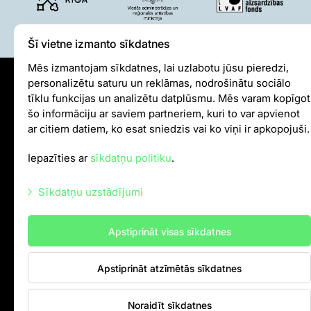
Zvērīgi Seksīgi/Riests
Visas ekskursijas
Šī vietne izmanto sīkdatnes
Mācību ekskursijas
Mācību nodarbības
Mēs izmantojam sīkdatnes, lai uzlabotu jūsu pieredzi,
Ekskursiju un nodarbību noteikumi
personalizētu saturu un reklāmas, nodrošinātu sociālo
Sīkdatņu politika
tīklu funkcijas un analizētu datplūsmu. Mēs varam kopīgot
Dzīvnieki
šo informāciju ar saviem partneriem, kuri to var apvienot
Iekšējās kārtības noteikumi
ar citiem datiem, ko esat sniedzis vai ko viņi ir apkopojuši.
Autortiesības
Dzīvnieki
Vēro dzīvnieku barošanu!
Iepazīties ar
sīkdatņu politiku
.
Tropu mājas digitālā tūre
info@rigazoo.lv
Lemuru tiešraide
Sīkdatņu uzstādījumi
+37128001109
,
P–Pk 10.00–18.00
Sliņķu tiešraide
Meža prospekts 1, Rīga, LV-1014
Nepieciešamās sīkdatnes
Lauvu mājas tiešraide
Apstiprināt visas sīkdatnes
Mārketinga sīkdatnes
Zinātne
Apstiprināt atzīmētās sīkdatnes
Statistikas sīkdatnes
Savvaļas dzīvnieku rehabilitācija
Citas sīkdatnes
Atbalstītie projekti
Noraidīt sīkdatnes
Kontakti