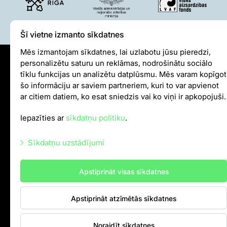
Šī vietne izmanto sīkdatnes
Mēs izmantojam sīkdatnes, lai uzlabotu jūsu pieredzi,
personalizētu saturu un reklāmas, nodrošinātu sociālo
Sīkdatņu politika
tīklu funkcijas un analizētu datplūsmu. Mēs varam kopīgot
šo informāciju ar saviem partneriem, kuri to var apvienot
Iekšējās kārtības noteikumi
ar citiem datiem, ko esat sniedzis vai ko viņi ir apkopojuši.
Autortiesības
Iepazīties ar
sīkdatņu politiku
.
info@rigazoo.lv
Sīkdatņu uzstādījumi
+37128001109
,
P–Pk 10.00–18.00
Meža prospekts 1, Rīga, LV-1014
Nepieciešamās sīkdatnes
Apstiprināt visas sīkdatnes
Mārketinga sīkdatnes
Apstiprināt atzīmētās sīkdatnes
Statistikas sīkdatnes
Citas sīkdatnes
Noraidīt sīkdatnes