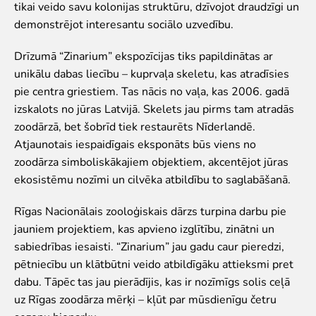
tikai veido savu kolonijas struktūru, dzīvojot draudzīgi un
Par mums
demonstrējot interesantu sociālo uzvedību.
Misija un vērtības
Drīzumā “Zinarium” ekspozīcijas tiks papildinātas ar
Stratēģija
unikālu dabas liecību – kuprvaļa skeletu, kas atradīsies
Pārvaldība
pie centra griestiem. Tas nācis no vaļa, kas 2006. gadā
Atbildīga darbība un politikas
izskalots no jūras Latvijā. Skelets jau pirms tam atradās
Dalība EAZA
zoodārzā, bet šobrīd tiek restaurēts Nīderlandē.
Vēsture
Atjaunotais iespaidīgais eksponāts būs viens no
Kontaktinformācija
zoodārza simboliskākajiem objektiem, akcentējot jūras
Iepirkumi
ekosistēmu nozīmi un cilvēka atbildību to saglabāšanā.
Cita saimnieciskā darbība
Darbības pārskati
Rīgas Nacionālais zooloģiskais dārzs turpina darbu pie
Gada grāmatas
jauniem projektiem, kas apvieno izglītību, zinātni un
Vakances
sabiedrības iesaisti. “Zinarium” jau gadu caur pieredzi,
Brīvprātīgais darbs
pētniecību un klātbūtni veido atbildīgāku attieksmi pret
dabu. Tāpēc tas jau pierādījis, kas ir nozīmīgs solis ceļā
uz Rīgas zoodārza mērķi – kļūt par mūsdienīgu četru