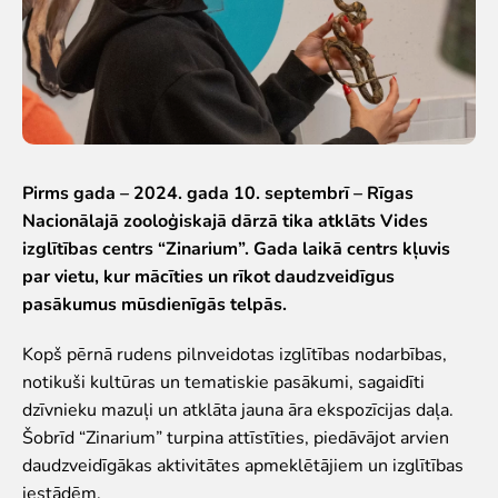
Iekšējās kārtības noteikumi
Novērtē Rīga ZOO apmeklējumu!
Jaunumi
Jaunumi
Atbalsti
Pirms gada – 2024. gada 10. septembrī – Rīgas
Nacionālajā zooloģiskajā dārzā tika atklāts Vides
Krustvecāku programma uzņēmumiem
izglītības centrs “Zinarium”. Gada laikā centrs kļuvis
Krustvecāku programma privātpersonām
par vietu, kur mācīties un rīkot daudzveidīgus
Biežāk uzdotie jautājumi
pasākumus mūsdienīgās telpās.
Ziedo un atbalsti
Kopš pērnā rudens pilnveidotas izglītības nodarbības,
Ekskursijas
notikuši kultūras un tematiskie pasākumi, sagaidīti
Atvērtās ekskursijas
dzīvnieku mazuļi un atklāta jauna āra ekspozīcijas daļa.
Dzimšanas diena Rīga ZOO
Šobrīd “Zinarium” turpina attīstīties, piedāvājot arvien
Rīga ZOO slavenībām pa pēdām
daudzveidīgākas aktivitātes apmeklētājiem un izglītības
Cik dažādi mēs esam
iestādēm.