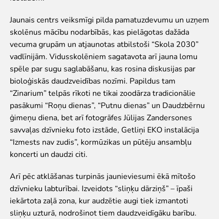
Zvērīgi Seksīgi/Riests
Jaunais centrs veiksmīgi pilda pamatuzdevumu un uzņem
Visas ekskursijas
skolēnus mācību nodarbībās, kas pielāgotas dažāda
Mācību ekskursijas
vecuma grupām un atjaunotas atbilstoši “Skola 2030”
Mācību nodarbības
vadlīnijām. Vidusskolēniem sagatavota arī jauna lomu
Ekskursiju un nodarbību noteikumi
spēle par sugu saglabāšanu, kas rosina diskusijas par
Dzīvnieki
bioloģiskās daudzveidības nozīmi. Papildus tam
“Zinarium” telpās rīkoti ne tikai zoodārza tradicionālie
Dzīvnieki
pasākumi “Roņu dienas”, “Putnu dienas” un Daudzbērnu
Vēro dzīvnieku barošanu!
ģimeņu diena, bet arī fotogrāfes Jūlijas Zandersones
Tropu mājas digitālā tūre
savvaļas dzīvnieku foto izstāde, Getliņi EKO instalācija
Lemuru tiešraide
“Izmests nav zudis”, kormūzikas un pūtēju ansambļu
Sliņķu tiešraide
koncerti un daudzi citi.
Lauvu mājas tiešraide
Arī pēc atklāšanas turpinās jaunieviesumi ēkā mītošo
Zinātne
dzīvnieku labturībai. Izveidots “sliņķu dārziņš” – īpaši
Savvaļas dzīvnieku rehabilitācija
iekārtota zaļā zona, kur audzētie augi tiek izmantoti
Atbalstītie projekti
sliņķu uzturā, nodrošinot tiem daudzveidīgāku barību.