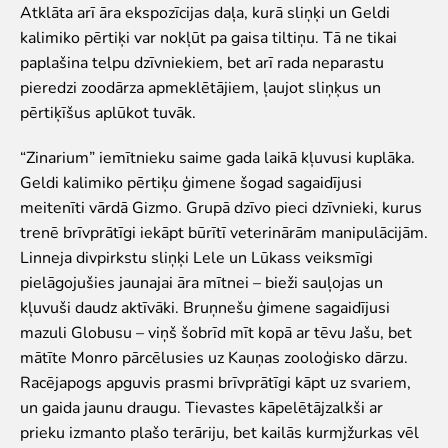
Pētījumi un publikācijas
Atklāta arī āra ekspozīcijas daļa, kurā sliņķi un Geldi
Iespējas skolēniem un studentiem
kalimiko pērtiķi var nokļūt pa gaisa tiltiņu. Tā ne tikai
Studentu izstrādātie darbi Rīga ZOO
paplašina telpu dzīvniekiem, bet arī rada neparastu
pieredzi zoodārza apmeklētājiem, ļaujot sliņķus un
Izglītība
pērtiķīšus aplūkot tuvāk.
ZooSkola
“Zinarium” iemītnieku saime gada laikā kļuvusi kuplāka.
Izglītības stratēģija
Geldi kalimiko pērtiķu ģimene šogad sagaidījusi
"Zinarium" apmeklējums
meitenīti vārdā Gizmo. Grupā dzīvo pieci dzīvnieki, kurus
Kohēzijas fonda projekts
trenē brīvprātīgi iekāpt būrītī veterinārām manipulācijām.
LVAF projekti
Linneja divpirkstu sliņķi Lele un Lūkass veiksmīgi
"Cīruļi"
pielāgojušies jaunajai āra mītnei – bieži sauļojas un
kļuvuši daudz aktīvāki. Bruņnešu ģimene sagaidījusi
Cenas "Cīruļos"
mazuli Globusu – viņš šobrīd mīt kopā ar tēvu Jašu, bet
Darba laiks "Cīruļos"
mātīte Monro pārcēlusies uz Kauņas zooloģisko dārzu.
Kā nokļūt "Cīruļos"
Racējapogs apguvis prasmi brīvprātīgi kāpt uz svariem,
"Cīruļu" karte
un gaida jaunu draugu. Tievastes kāpelētājzalkši ar
Par ārpilsētas bāzi "Cīruļi"
prieku izmanto plašo terāriju, bet kailās kurmjžurkas vēl
"Cīruļu" kontaktinformācija