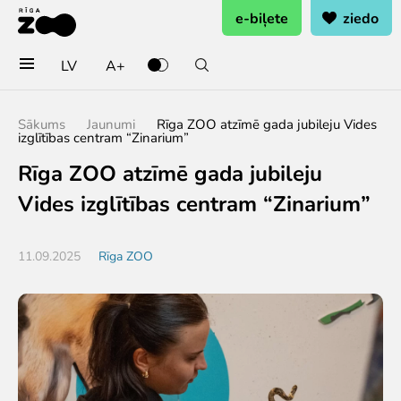
e-biļete
ziedo
LV
A+
Pērc biļetes vai rezervē
Sākums
Jaunumi
Rīga ZOO atzīmē gada jubileju Vides
izglītības centram “Zinarium”
Ieejas biļete
Rīga ZOO atzīmē gada jubileju
Grupu biļetes (10+ pers.)
Dāvanu karte
Vides izglītības centram “Zinarium”
Gada abonements
Abonements ģimenei
11.09.2025
Rīga ZOO
Abonements Goda Ģimenei
Apmeklē
Cenas
Darba laiks
Kā nokļūt?
Zoo karte