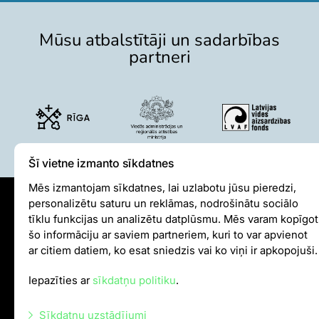
Mūsu atbalstītāji un sadarbības
partneri
Šī vietne izmanto sīkdatnes
Mēs izmantojam sīkdatnes, lai uzlabotu jūsu pieredzi,
personalizētu saturu un reklāmas, nodrošinātu sociālo
Sīkdatņu politika
tīklu funkcijas un analizētu datplūsmu. Mēs varam kopīgot
šo informāciju ar saviem partneriem, kuri to var apvienot
Iekšējās kārtības noteikumi
ar citiem datiem, ko esat sniedzis vai ko viņi ir apkopojuši.
Autortiesības
Iepazīties ar
sīkdatņu politiku
.
info@rigazoo.lv
Sīkdatņu uzstādījumi
+37128001109
,
P–Pk 10.00–18.00