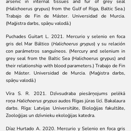
arsenic in internal tissues and fur of grey seal
(Halichoerus grypus) from the Gulf of Riga, Baltic Sea.)
Par mums
Trabajo de Fin de Máster. Universidad de Murcia.
Misija un vērtības
(Maģistra darbs, spāņu valodā.)
Stratēģija
Pārvaldība
Puchades Guitart L. 2021. Mercurio y selenio en foca
Atbildīga darbība un politikas
gris del Mar Báltico (
Halichoerus grypus
) y su relación
Dalība EAZA
con parámetros sanguíneos. (Mercury and selenium in
Vēsture
grey seal from the Baltic Sea (Halichoerus grypus) and
Kontaktinformācija
their relationship with blood parameters.) Trabajo de Fin
Iepirkumi
de Máster. Universidad de Murcia. (Maģistra darbs,
Cita saimnieciskā darbība
spāņu valodā.)
Darbības pārskati
Vīra S. R. 2021. Dzīvsudraba piesārņojums pelēkā
Gada grāmatas
roņa
Halichoerus grypus
audos Rīgas jūras līcī. Bakalaura
Vakances
darbs. Rīga: Latvijas Universitāte, Bioloģijas fakultāte,
Brīvprātīgais darbs
Zooloģijas un dzīvnieku ekoloģijas katedra.
Díaz Hurtado A. 2020. Mercurio y Selenio en foca gris