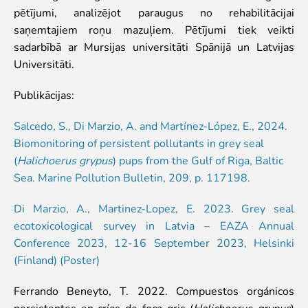
pētījumi, analizējot paraugus no rehabilitācijai
Iekšējās kārtības noteikumi
saņemtajiem roņu mazuļiem. Pētījumi tiek veikti
Novērtē Rīga ZOO apmeklējumu!
sadarbībā ar Mursijas universitāti Spānijā un Latvijas
Jaunumi
Universitāti.
Jaunumi
Publikācijas:
Atbalsti
Salcedo, S., Di Marzio, A. and Martínez-López, E., 2024.
Biomonitoring of persistent pollutants in grey seal
Krustvecāku programma uzņēmumiem
(
Halichoerus grypus
) pups from the Gulf of Riga, Baltic
Krustvecāku programma privātpersonām
Sea. Marine Pollution Bulletin, 209, p. 117198.
Biežāk uzdotie jautājumi
Ziedo un atbalsti
Di Marzio, A., Martinez-Lopez, E. 2023. Grey seal
Ekskursijas
ecotoxicological survey in Latvia – EAZA Annual
Conference 2023, 12-16 September 2023, Helsinki
Atvērtās ekskursijas
(Finland) (Poster)
Dzimšanas diena Rīga ZOO
Rīga ZOO slavenībām pa pēdām
Ferrando Beneyto, T. 2022. Compuestos orgánicos
Cik dažādi mēs esam
persistentes en crías de foca gris (
Halichoerus grypus
)