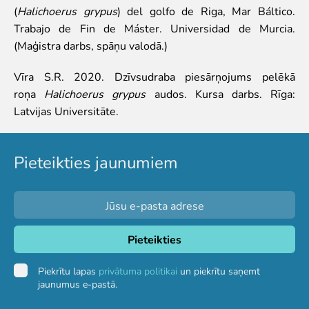
(
Halichoerus grypus
) del golfo de Riga, Mar Báltico.
Trabajo de Fin de Máster. Universidad de Murcia.
(Maģistra darbs, spāņu valodā.)
Vīra S.R. 2020. Dzīvsudraba piesārņojums pelēkā
roņa
Halichoerus grypus
audos. Kursa darbs. Rīga:
Latvijas Universitāte.
Pieteikties jaunumiem
Piekrītu lapas
privātuma politikai
un piekrītu saņemt
jaunumus e-pastā.