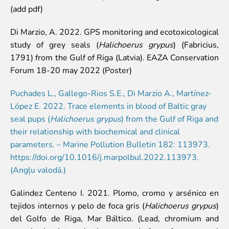
Pētījumi un publikācijas
(add pdf)
Iespējas skolēniem un studentiem
Studentu izstrādātie darbi Rīga ZOO
Di Marzio, A. 2022. GPS monitoring and ecotoxicological
study of grey seals (
Halichoerus grypus
) (Fabricius,
Izglītība
1791) from the Gulf of Riga (Latvia). EAZA Conservation
ZooSkola
Forum 18-20 may 2022 (Poster)
Izglītības stratēģija
Puchades L., Gallego-Rios S.E., Di Marzio A., Martínez-
"Zinarium" apmeklējums
López E. 2022. Trace elements in blood of Baltic gray
Kohēzijas fonda projekts
seal pups (
Halichoerus grypus
) from the Gulf of Riga and
LVAF projekti
their relationship with biochemical and clinical
"Cīruļi"
parameters. – Marine Pollution Bulletin 182: 113973.
https://doi.org/10.1016/j.marpolbul.2022.113973.
Cenas "Cīruļos"
(Angļu valodā.)
Darba laiks "Cīruļos"
Kā nokļūt "Cīruļos"
Galindez Centeno I. 2021. Plomo, cromo y arsénico en
"Cīruļu" karte
tejidos internos y pelo de foca gris (
Halichoerus grypus
)
Par ārpilsētas bāzi "Cīruļi"
del Golfo de Riga, Mar Báltico. (Lead, chromium and
"Cīruļu" kontaktinformācija