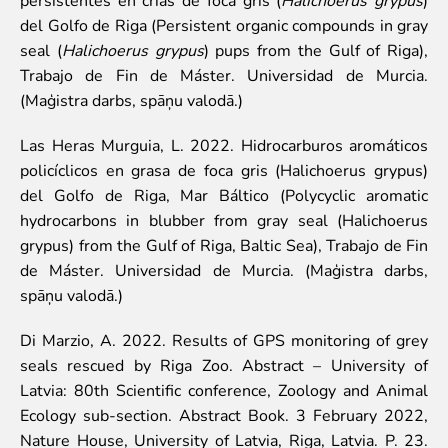
Zvērīgi Seksīgi/Riests
del Golfo de Riga (Persistent organic compounds in gray
Visas ekskursijas
seal (
Halichoerus grypus
) pups from the Gulf of Riga),
Mācību ekskursijas
Trabajo de Fin de Máster. Universidad de Murcia.
Mācību nodarbības
(Maģistra darbs, spāņu valodā.)
Ekskursiju un nodarbību noteikumi
Las Heras Murguia, L. 2022. Hidrocarburos aromáticos
Dzīvnieki
policíclicos en grasa de foca gris (Halichoerus grypus)
del Golfo de Riga, Mar Báltico (Polycyclic aromatic
Dzīvnieki
hydrocarbons in blubber from gray seal (Halichoerus
Vēro dzīvnieku barošanu!
grypus) from the Gulf of Riga, Baltic Sea), Trabajo de Fin
Tropu mājas digitālā tūre
de Máster. Universidad de Murcia. (Maģistra darbs,
Lemuru tiešraide
spāņu valodā.)
Sliņķu tiešraide
Lauvu mājas tiešraide
Di Marzio, A. 2022. Results of GPS monitoring of grey
Zinātne
seals rescued by Riga Zoo. Abstract – University of
Latvia: 80th Scientific conference, Zoology and Animal
Savvaļas dzīvnieku rehabilitācija
Ecology sub-section. Abstract Book. 3 February 2022,
Atbalstītie projekti
Nature House, University of Latvia, Riga, Latvia. P. 23.