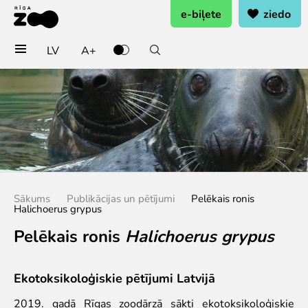
e-biļete
ziedo
LV
A+
Pērc biļetes vai rezervē
Ieejas biļete
Grupu biļetes (10+ pers.)
Dāvanu karte
Gada abonements
Abonements ģimenei
Sākums
Publikācijas un pētījumi
Pelēkais ronis
Abonements Goda Ģimenei
Halichoerus grypus
Apmeklē
Pelēkais ronis
Halichoerus grypus
Cenas
Darba laiks
Ekotoksikoloģiskie pētījumi Latvijā
Kā nokļūt?
2019. gadā Rīgas zoodārzā sākti ekotoksikoloģiskie
Zoo karte