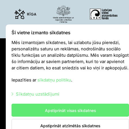
Pētījumi un publikācijas
Iespējas skolēniem un studentiem
Studentu izstrādātie darbi Rīga ZOO
Izglītība
Šī vietne izmanto sīkdatnes
ZooSkola
Mēs izmantojam sīkdatnes, lai uzlabotu jūsu pieredzi,
Izglītības stratēģija
personalizētu saturu un reklāmas, nodrošinātu sociālo
"Zinarium" apmeklējums
Sīkdatņu politika
tīklu funkcijas un analizētu datplūsmu. Mēs varam kopīgot
Kohēzijas fonda projekts
šo informāciju ar saviem partneriem, kuri to var apvienot
Iekšējās kārtības noteikumi
LVAF projekti
ar citiem datiem, ko esat sniedzis vai ko viņi ir apkopojuši.
Autortiesības
"Cīruļi"
Iepazīties ar
sīkdatņu politiku
.
info@rigazoo.lv
Cenas "Cīruļos"
Sīkdatņu uzstādījumi
+37128001109
,
P–Pk 10.00–18.00
Darba laiks "Cīruļos"
Meža prospekts 1, Rīga, LV-1014
Kā nokļūt "Cīruļos"
Nepieciešamās sīkdatnes
Apstiprināt visas sīkdatnes
"Cīruļu" karte
Mārketinga sīkdatnes
Par ārpilsētas bāzi "Cīruļi"
Apstiprināt atzīmētās sīkdatnes
Statistikas sīkdatnes
"Cīruļu" kontaktinformācija