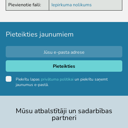
Pievienotie faili:
Iepirkuma nolikums
Zvērīgi Seksīgi/Riests
Visas ekskursijas
Mācību ekskursijas
Mācību nodarbības
Pieteikties jaunumiem
Ekskursiju un nodarbību noteikumi
Dzīvnieki
Dzīvnieki
Vēro dzīvnieku barošanu!
Tropu mājas digitālā tūre
Lemuru tiešraide
Piekrītu lapas
privātuma politikai
un piekrītu saņemt
Sliņķu tiešraide
jaunumus e-pastā.
Lauvu mājas tiešraide
Zinātne
Mūsu atbalstītāji un sadarbības
Savvaļas dzīvnieku rehabilitācija
partneri
Atbalstītie projekti