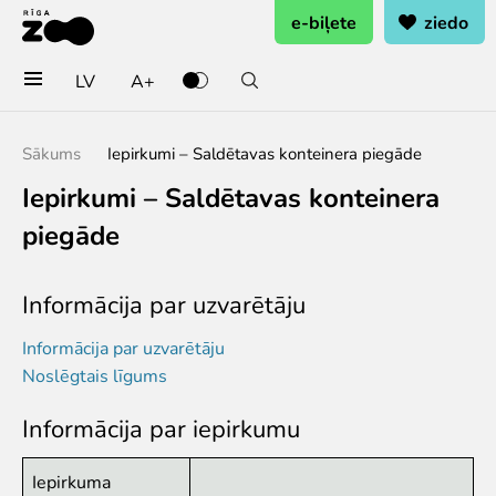
e-biļete
ziedo
LV
A+
Pērc biļetes vai rezervē
Sākums
Iepirkumi – Saldētavas konteinera piegāde
Ieejas biļete
Iepirkumi – Saldētavas konteinera
Grupu biļetes (10+ pers.)
piegāde
Dāvanu karte
Gada abonements
Abonements ģimenei
Informācija par uzvarētāju
Abonements Goda Ģimenei
Informācija par uzvarētāju
Apmeklē
Noslēgtais līgums
Cenas
Informācija par iepirkumu
Darba laiks
Kā nokļūt?
Iepirkuma
Zoo karte