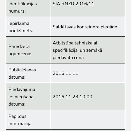
identifikācijas
SIA RNZD 2016/11
Iekšējās kārtības noteikumi
numurs:
Novērtē Rīga ZOO apmeklējumu!
Iepirkuma
Jaunumi
Saldētavas konteinera piegāde
priekšmets:
Jaunumi
Atbilstība tehniskajai
Paredzētā
Atbalsti
specifikācijai un zemākā
līgumcena:
piedāvātā cena
Krustvecāku programma uzņēmumiem
Krustvecāku programma privātpersonām
Publicēšanas
2016.11.11.
Biežāk uzdotie jautājumi
datums:
Ziedo un atbalsti
Piedāvājuma
Ekskursijas
iesniegšanas
2016.11.23 10:00
datums:
Atvērtās ekskursijas
Dzimšanas diena Rīga ZOO
Papildus
Rīga ZOO slavenībām pa pēdām
informācija:
Cik dažādi mēs esam