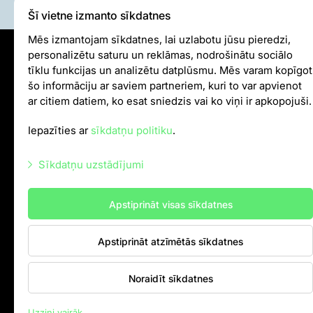
Šī vietne izmanto sīkdatnes
Par mums
Mēs izmantojam sīkdatnes, lai uzlabotu jūsu pieredzi,
Misija un vērtības
personalizētu saturu un reklāmas, nodrošinātu sociālo
Sīkdatņu politika
Stratēģija
tīklu funkcijas un analizētu datplūsmu. Mēs varam kopīgot
Pārvaldība
šo informāciju ar saviem partneriem, kuri to var apvienot
Iekšējās kārtības noteikumi
ar citiem datiem, ko esat sniedzis vai ko viņi ir apkopojuši.
Atbildīga darbība un politikas
Autortiesības
Dalība EAZA
Iepazīties ar
sīkdatņu politiku
.
Vēsture
info@rigazoo.lv
Kontaktinformācija
Sīkdatņu uzstādījumi
+37128001109
,
P–Pk 10.00–18.00
Iepirkumi
Meža prospekts 1, Rīga, LV-1014
Cita saimnieciskā darbība
Nepieciešamās sīkdatnes
Apstiprināt visas sīkdatnes
Darbības pārskati
Mārketinga sīkdatnes
Gada grāmatas
Apstiprināt atzīmētās sīkdatnes
Vakances
Statistikas sīkdatnes
Brīvprātīgais darbs
Citas sīkdatnes
Noraidīt sīkdatnes
Kontakti
Uzzini vairāk