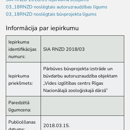
03_18RNZD noslēgtais autoruzraudzības līgums
Iekšējās kārtības noteikumi
03_18RNZD noslēgtais būvprojekta līgums
Novērtē Rīga ZOO apmeklējumu!
Jaunumi
Informācija par iepirkumu
Jaunumi
Iepirkuma
identifikācijas
SIA RNZD 2018/03
Atbalsti
numurs:
Krustvecāku programma uzņēmumiem
Krustvecāku programma privātpersonām
Pārbūves būvprojekta izstrāde un
Biežāk uzdotie jautājumi
Iepirkuma
būvdarbu autoruzraudzība objektam
Ziedo un atbalsti
priekšmets:
„Vides izglītības centrs Rīgas
Nacionālajā zooloģiskajā dārzā”
Ekskursijas
Paredzētā
Atvērtās ekskursijas
līgumcena:
Dzimšanas diena Rīga ZOO
Rīga ZOO slavenībām pa pēdām
Publicēšanas
2018.03.15.
Cik dažādi mēs esam
datums: