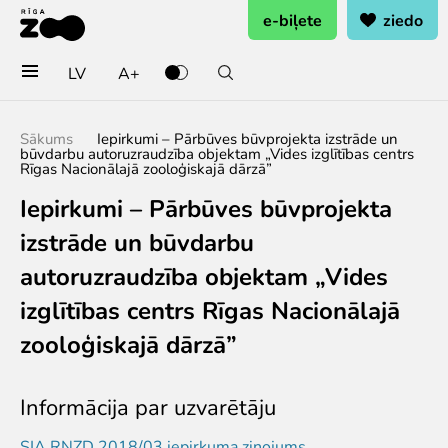
e-biļete
ziedo
LV
A+
Pērc biļetes vai rezervē
Sākums
Iepirkumi – Pārbūves būvprojekta izstrāde un
būvdarbu autoruzraudzība objektam „Vides izglītības centrs
Ieejas biļete
Rīgas Nacionālajā zooloģiskajā dārzā”
Grupu biļetes (10+ pers.)
Iepirkumi – Pārbūves būvprojekta
Dāvanu karte
izstrāde un būvdarbu
Gada abonements
Abonements ģimenei
autoruzraudzība objektam „Vides
Abonements Goda Ģimenei
izglītības centrs Rīgas Nacionālajā
Apmeklē
zooloģiskajā dārzā”
Cenas
Darba laiks
Informācija par uzvarētāju
Kā nokļūt?
SIA RNZD 2018/03 iepirkuma ziņojums
Zoo karte