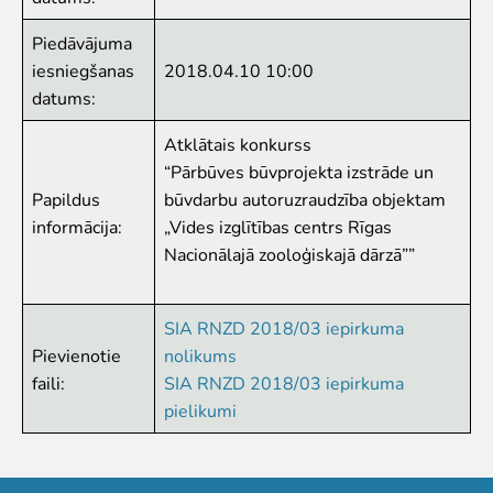
Zvērīgi Seksīgi/Riests
Piedāvājuma
Visas ekskursijas
iesniegšanas
2018.04.10 10:00
Mācību ekskursijas
datums:
Mācību nodarbības
Ekskursiju un nodarbību noteikumi
Atklātais konkurss
“Pārbūves būvprojekta izstrāde un
Dzīvnieki
Papildus
būvdarbu autoruzraudzība objektam
Dzīvnieki
informācija:
„Vides izglītības centrs Rīgas
Vēro dzīvnieku barošanu!
Nacionālajā zooloģiskajā dārzā””
Tropu mājas digitālā tūre
Lemuru tiešraide
Sliņķu tiešraide
SIA RNZD 2018/03 iepirkuma
Lauvu mājas tiešraide
Pievienotie
nolikums
faili:
SIA RNZD 2018/03 iepirkuma
Zinātne
pielikumi
Savvaļas dzīvnieku rehabilitācija
Atbalstītie projekti