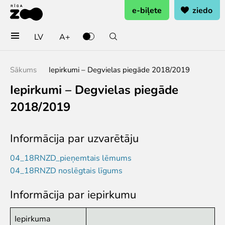
e-biļete
ziedo
LV
A+
Pērc biļetes vai rezervē
Sākums
Iepirkumi – Degvielas piegāde 2018/2019
Ieejas biļete
Iepirkumi – Degvielas piegāde
Grupu biļetes (10+ pers.)
2018/2019
Dāvanu karte
Gada abonements
Abonements ģimenei
Informācija par uzvarētāju
Abonements Goda Ģimenei
04_18RNZD_pieņemtais lēmums
Apmeklē
04_18RNZD noslēgtais līgums
Cenas
Informācija par iepirkumu
Darba laiks
Kā nokļūt?
Iepirkuma
Zoo karte