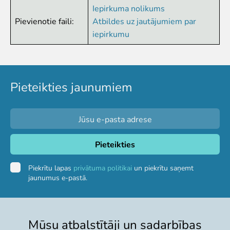
Iepirkuma nolikums
Zvērīgi Seksīgi/Riests
Pievienotie faili:
Atbildes uz jautājumiem par
Visas ekskursijas
iepirkumu
Mācību ekskursijas
Mācību nodarbības
Ekskursiju un nodarbību noteikumi
Dzīvnieki
Pieteikties jaunumiem
Dzīvnieki
Vēro dzīvnieku barošanu!
Tropu mājas digitālā tūre
Lemuru tiešraide
Sliņķu tiešraide
Lauvu mājas tiešraide
Piekrītu lapas
privātuma politikai
un piekrītu saņemt
jaunumus e-pastā.
Zinātne
Savvaļas dzīvnieku rehabilitācija
Atbalstītie projekti
Mūsu atbalstītāji un sadarbības