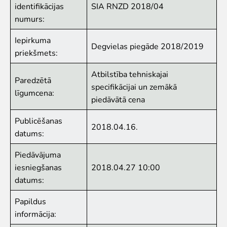
identifikācijas
SIA RNZD 2018/04
Iekšējās kārtības noteikumi
numurs:
Novērtē Rīga ZOO apmeklējumu!
Iepirkuma
Jaunumi
Degvielas piegāde 2018/2019
priekšmets:
Jaunumi
Atbilstība tehniskajai
Paredzētā
Atbalsti
specifikācijai un zemākā
līgumcena:
piedāvātā cena
Krustvecāku programma uzņēmumiem
Krustvecāku programma privātpersonām
Publicēšanas
2018.04.16.
Biežāk uzdotie jautājumi
datums:
Ziedo un atbalsti
Piedāvājuma
Ekskursijas
iesniegšanas
2018.04.27 10:00
datums:
Atvērtās ekskursijas
Dzimšanas diena Rīga ZOO
Papildus
Rīga ZOO slavenībām pa pēdām
informācija:
Cik dažādi mēs esam