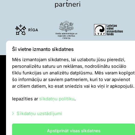
Pētījumi un publikācijas
partneri
Iespējas skolēniem un studentiem
Studentu izstrādātie darbi Rīga ZOO
Izglītība
ZooSkola
Izglītības stratēģija
Šī vietne izmanto sīkdatnes
"Zinarium" apmeklējums
Mēs izmantojam sīkdatnes, lai uzlabotu jūsu pieredzi,
Kohēzijas fonda projekts
personalizētu saturu un reklāmas, nodrošinātu sociālo
LVAF projekti
Sīkdatņu politika
tīklu funkcijas un analizētu datplūsmu. Mēs varam kopīgot
šo informāciju ar saviem partneriem, kuri to var apvienot
Iekšējās kārtības noteikumi
"Cīruļi"
ar citiem datiem, ko esat sniedzis vai ko viņi ir apkopojuši.
Autortiesības
Cenas "Cīruļos"
Iepazīties ar
sīkdatņu politiku
.
Darba laiks "Cīruļos"
info@rigazoo.lv
Kā nokļūt "Cīruļos"
Sīkdatņu uzstādījumi
+37128001109
,
P–Pk 10.00–18.00
"Cīruļu" karte
Meža prospekts 1, Rīga, LV-1014
Par ārpilsētas bāzi "Cīruļi"
Nepieciešamās sīkdatnes
Apstiprināt visas sīkdatnes
"Cīruļu" kontaktinformācija