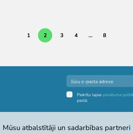
1
2
3
4
…
8
Piekrītu lapas
privātuma politi
pastā.
Mūsu atbalstītāji un sadarbības partneri