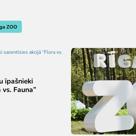
īga ZOO
 īpašnieki
a vs. Fauna”