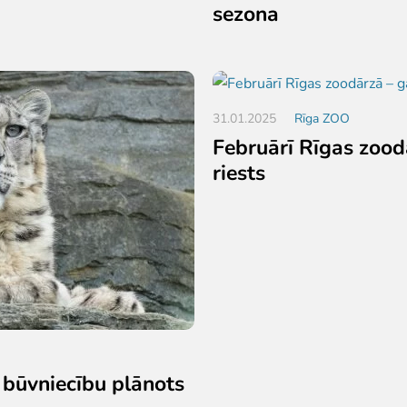
sezona
31.01.2025
Rīga ZOO
Februārī Rīgas zood
riests
 būvniecību plānots