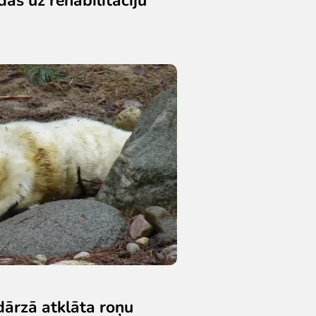
dārzā atklāta roņu