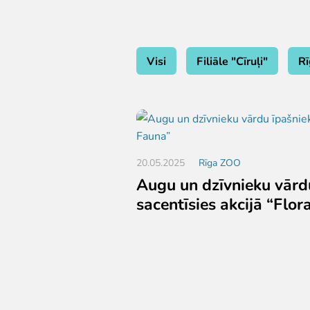
Visi
Filiāle "Cīruļi"
R
20.05.2025
Rīga ZOO
Augu un dzīvnieku vārdu
sacentīsies akcijā “Flor