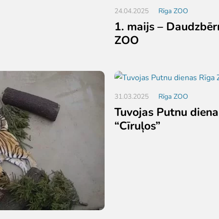
24.04.2025
Rīga ZOO
1. maijs – Daudzbēr
ZOO
31.03.2025
Rīga ZOO
Tuvojas Putnu dien
“Cīruļos”