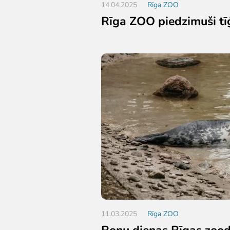
14.04.2025
Rīga ZOO
Rīga ZOO piedzimuši tī
11.03.2025
Rīga ZOO
Roņu dienas Rīgas zood