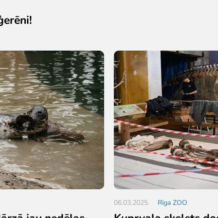
ģerēni!
06.03.2025
Rīga ZOO
ārzā jau nedēļas
Kuprvaļa skelets dod