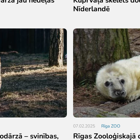
Nīderlandē
07.02.2025
Rīga ZOO
odārzā – svinības,
Rīgas Zooloģiskajā 