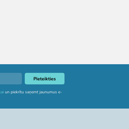
kai
un piekrītu saņemt jaunumus e-