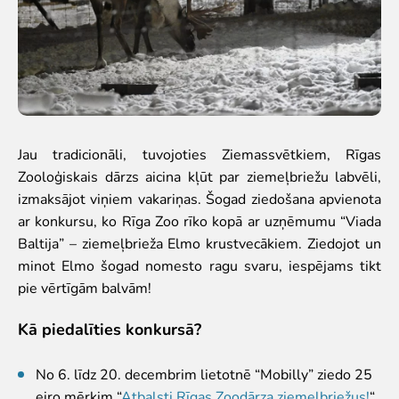
Iekšējās kārtības noteikumi
Novērtē Rīga ZOO apmeklējumu!
Jaunumi
Jaunumi
Atbalsti
Jau tradicionāli, tuvojoties Ziemassvētkiem, Rīgas
Zooloģiskais dārzs aicina kļūt par ziemeļbriežu labvēli,
Krustvecāku programma uzņēmumiem
izmaksājot viņiem vakariņas. Šogad ziedošana apvienota
Krustvecāku programma privātpersonām
ar konkursu, ko Rīga Zoo rīko kopā ar uzņēmumu “Viada
Biežāk uzdotie jautājumi
Baltija” – ziemeļbrieža Elmo krustvecākiem. Ziedojot un
Ziedo un atbalsti
minot Elmo šogad nomesto ragu svaru, iespējams tikt
pie vērtīgām balvām!
Ekskursijas
Atvērtās ekskursijas
Kā piedalīties konkursā?
Dzimšanas diena Rīga ZOO
Rīga ZOO slavenībām pa pēdām
No 6. līdz 20. decembrim lietotnē “Mobilly” ziedo 25
Cik dažādi mēs esam
eiro mērķim “
Atbalsti Rīgas Zoodārza ziemeļbriežus!
“