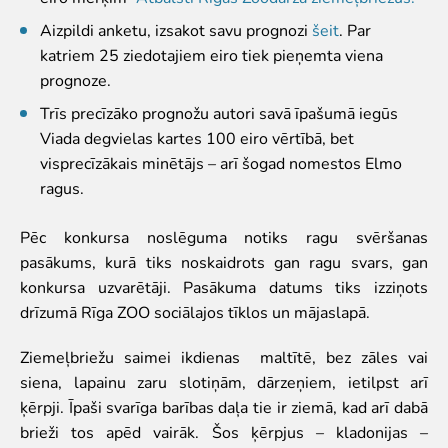
Zvērīgi Seksīgi/Riests
Aizpildi anketu, izsakot savu prognozi
šeit
. Par
Visas ekskursijas
katriem 25 ziedotajiem eiro tiek pieņemta viena
Mācību ekskursijas
prognoze.
Mācību nodarbības
Trīs precīzāko prognožu autori savā īpašumā iegūs
Ekskursiju un nodarbību noteikumi
Viada degvielas kartes 100 eiro vērtībā, bet
Dzīvnieki
visprecīzākais minētājs – arī šogad nomestos Elmo
ragus.
Dzīvnieki
Vēro dzīvnieku barošanu!
Pēc konkursa noslēguma notiks ragu svēršanas
Tropu mājas digitālā tūre
pasākums, kurā tiks noskaidrots gan ragu svars, gan
Lemuru tiešraide
konkursa uzvarētāji. Pasākuma datums tiks izziņots
Sliņķu tiešraide
drīzumā Rīga ZOO sociālajos tīklos un mājaslapā.
Lauvu mājas tiešraide
Ziemeļbriežu saimei ikdienas maltītē, bez zāles vai
Zinātne
siena, lapainu zaru slotiņām, dārzeņiem, ietilpst arī
Savvaļas dzīvnieku rehabilitācija
ķērpji. Īpaši svarīga barības daļa tie ir ziemā, kad arī dabā
Atbalstītie projekti
brieži tos apēd vairāk. Šos ķērpjus – kladonijas –