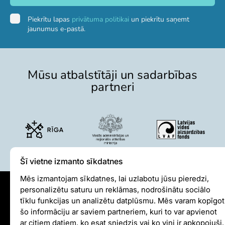
Par mums
Piekrītu lapas
privātuma politikai
un piekrītu saņemt
jaunumus e-pastā.
Misija un vērtības
Stratēģija
Pārvaldība
Mūsu atbalstītāji un sadarbības
Atbildīga darbība un politikas
partneri
Dalība EAZA
Vēsture
Kontaktinformācija
Iepirkumi
Cita saimnieciskā darbība
Darbības pārskati
Šī vietne izmanto sīkdatnes
Gada grāmatas
Vakances
Mēs izmantojam sīkdatnes, lai uzlabotu jūsu pieredzi,
Brīvprātīgais darbs
personalizētu saturu un reklāmas, nodrošinātu sociālo
Sīkdatņu politika
tīklu funkcijas un analizētu datplūsmu. Mēs varam kopīgot
šo informāciju ar saviem partneriem, kuri to var apvienot
Iekšējās kārtības noteikumi
ar citiem datiem, ko esat sniedzis vai ko viņi ir apkopojuši.