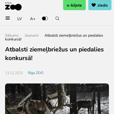
e-biļete
ziedo
LV
A+
Pērc biļetes vai rezervē
Sākums
Jaunumi
Atbalsti ziemeļbriežus un piedalies
konkursā!
Ieejas biļete
Atbalsti ziemeļbriežus un piedalies
Grupu biļetes (10+ pers.)
Dāvanu karte
konkursā!
Gada abonements
Abonements ģimenei
13.12.2023
Rīga ZOO
Abonements Goda Ģimenei
Apmeklē
Cenas
Darba laiks
Kā nokļūt?
Zoo karte