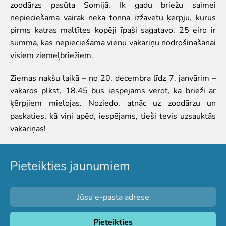
Pētījumi un publikācijas
zoodārzs pasūta Somijā. Ik gadu briežu saimei
Iespējas skolēniem un studentiem
nepieciešama vairāk nekā tonna izžāvētu ķērpju, kurus
Studentu izstrādātie darbi Rīga ZOO
pirms katras maltītes kopēji īpaši sagatavo. 25 eiro ir
summa, kas nepieciešama vienu vakariņu nodrošināšanai
Izglītība
visiem ziemeļbriežiem.
ZooSkola
Ziemas nakšu laikā – no 20. decembra līdz 7. janvārim –
Izglītības stratēģija
vakaros plkst, 18.45 būs iespējams vērot, kā brieži ar
"Zinarium" apmeklējums
ķērpjiem mielojas. Noziedo, atnāc uz zoodārzu un
Kohēzijas fonda projekts
paskaties, kā viņi apēd, iespējams, tieši tevis uzsauktās
LVAF projekti
vakariņas!
"Cīruļi"
Cenas "Cīruļos"
Pieteikties jaunumiem
Darba laiks "Cīruļos"
Kā nokļūt "Cīruļos"
"Cīruļu" karte
Par ārpilsētas bāzi "Cīruļi"
"Cīruļu" kontaktinformācija