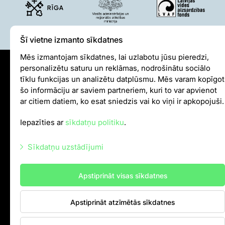
Par mums
Misija un vērtības
Šī vietne izmanto sīkdatnes
Stratēģija
Mēs izmantojam sīkdatnes, lai uzlabotu jūsu pieredzi,
Pārvaldība
personalizētu saturu un reklāmas, nodrošinātu sociālo
Atbildīga darbība un politikas
Sīkdatņu politika
tīklu funkcijas un analizētu datplūsmu. Mēs varam kopīgot
Dalība EAZA
šo informāciju ar saviem partneriem, kuri to var apvienot
Iekšējās kārtības noteikumi
Vēsture
ar citiem datiem, ko esat sniedzis vai ko viņi ir apkopojuši.
Autortiesības
Kontaktinformācija
Iepazīties ar
sīkdatņu politiku
.
Iepirkumi
info@rigazoo.lv
Cita saimnieciskā darbība
Sīkdatņu uzstādījumi
Darbības pārskati
+37128001109
,
P–Pk 10.00–18.00
Gada grāmatas
Meža prospekts 1, Rīga, LV-1014
Nepieciešamās sīkdatnes
Vakances
Apstiprināt visas sīkdatnes
Mārketinga sīkdatnes
Brīvprātīgais darbs
Apstiprināt atzīmētās sīkdatnes
Statistikas sīkdatnes
Citas sīkdatnes