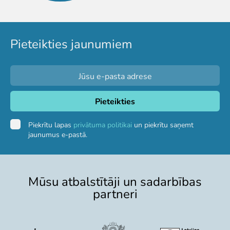
Pētījumi un publikācijas
Iespējas skolēniem un studentiem
Studentu izstrādātie darbi Rīga ZOO
Pieteikties jaunumiem
Izglītība
ZooSkola
Izglītības stratēģija
"Zinarium" apmeklējums
Kohēzijas fonda projekts
LVAF projekti
Piekrītu lapas
privātuma politikai
un piekrītu saņemt
jaunumus e-pastā.
"Cīruļi"
Cenas "Cīruļos"
Darba laiks "Cīruļos"
Mūsu atbalstītāji un sadarbības
Kā nokļūt "Cīruļos"
partneri
"Cīruļu" karte
Par ārpilsētas bāzi "Cīruļi"
"Cīruļu" kontaktinformācija