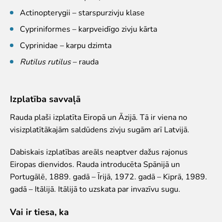
Iekšējās kārtības noteikumi
Actinopterygii – starspurzivju klase
Novērtē Rīga ZOO apmeklējumu!
Cypriniformes – karpveidīgo zivju kārta
Jaunumi
Cyprinidae – karpu dzimta
Rutilus rutilus
– rauda
Jaunumi
Atbalsti
Izplatība savvaļā
Krustvecāku programma uzņēmumiem
Krustvecāku programma privātpersonām
Rauda plaši izplatīta Eiropā un Āzijā. Tā ir viena no
Biežāk uzdotie jautājumi
visizplatītākajām saldūdens zivju sugām arī Latvijā.
Ziedo un atbalsti
Dabiskais izplatības areāls neaptver dažus rajonus
Ekskursijas
Eiropas dienvidos. Rauda introducēta Spānijā un
Portugālē, 1889. gadā – Īrijā, 1972. gadā – Kiprā, 1989.
Atvērtās ekskursijas
gadā – Itālijā. Itālijā to uzskata par invazīvu sugu.
Dzimšanas diena Rīga ZOO
Rīga ZOO slavenībām pa pēdām
Vai ir tiesa, ka
Cik dažādi mēs esam