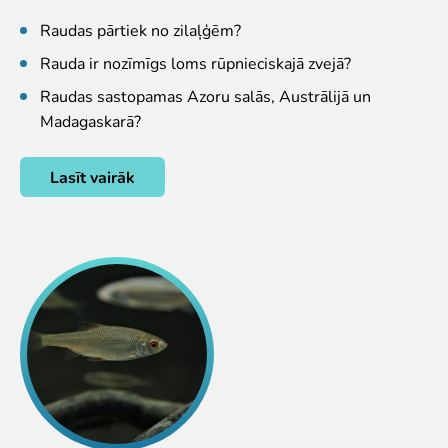
Zvērīgi Seksīgi/Riests
Raudas pārtiek no zilaļģēm?
Visas ekskursijas
Rauda ir nozīmīgs loms rūpnieciskajā zvejā?
Mācību ekskursijas
Mācību nodarbības
Raudas sastopamas Azoru salās, Austrālijā un
Ekskursiju un nodarbību noteikumi
Madagaskarā?
Dzīvnieki
Lasīt vairāk
Dzīvnieki
Vēro dzīvnieku barošanu!
Tropu mājas digitālā tūre
Lemuru tiešraide
Sliņķu tiešraide
Lauvu mājas tiešraide
Zinātne
Savvaļas dzīvnieku rehabilitācija
Atbalstītie projekti