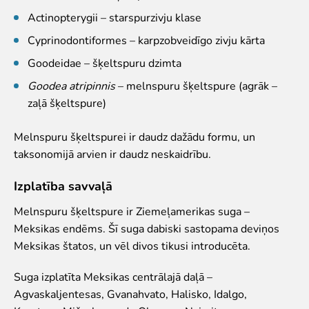
Iekšējās kārtības noteikumi
Actinopterygii – starspurzivju klase
Novērtē Rīga ZOO apmeklējumu!
Cyprinodontiformes – karpzobveidīgo zivju kārta
Jaunumi
Goodeidae – šķeltspuru dzimta
Goodea atripinnis
– melnspuru šķeltspure (agrāk –
Jaunumi
zaļā šķeltspure)
Atbalsti
Melnspuru šķeltspurei ir daudz dažādu formu, un
Krustvecāku programma uzņēmumiem
taksonomijā arvien ir daudz neskaidrību.
Krustvecāku programma privātpersonām
Biežāk uzdotie jautājumi
Izplatība savvaļā
Ziedo un atbalsti
Melnspuru šķeltspure ir Ziemeļamerikas suga –
Ekskursijas
Meksikas endēms. Šī suga dabiski sastopama deviņos
Meksikas štatos, un vēl divos tikusi introducēta.
Atvērtās ekskursijas
Dzimšanas diena Rīga ZOO
Suga izplatīta Meksikas centrālajā daļā –
Rīga ZOO slavenībām pa pēdām
Agvaskaljentesas, Gvanahvato, Halisko, Idalgo,
Cik dažādi mēs esam