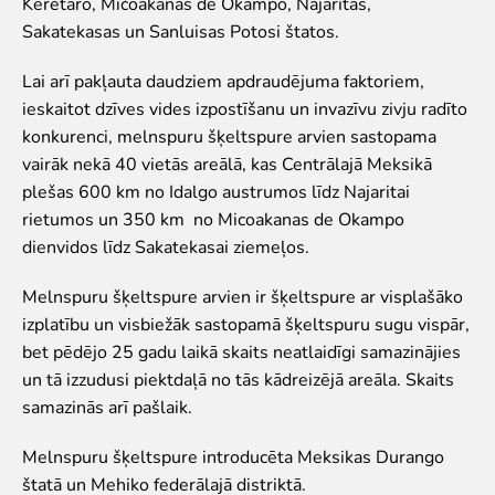
Keretaro, Mičoakanas de Okampo, Najaritas,
Zvērīgi Seksīgi/Riests
Sakatekasas un Sanluisas Potosi štatos.
Visas ekskursijas
Mācību ekskursijas
Lai arī pakļauta daudziem apdraudējuma faktoriem,
Mācību nodarbības
ieskaitot dzīves vides izpostīšanu un invazīvu zivju radīto
Ekskursiju un nodarbību noteikumi
konkurenci, melnspuru šķeltspure arvien sastopama
vairāk nekā 40 vietās areālā, kas Centrālajā Meksikā
Dzīvnieki
plešas 600 km no Idalgo austrumos līdz Najaritai
Dzīvnieki
rietumos un 350 km no Micoakanas de Okampo
Vēro dzīvnieku barošanu!
dienvidos līdz Sakatekasai ziemeļos.
Tropu mājas digitālā tūre
Melnspuru šķeltspure arvien ir šķeltspure ar visplašāko
Lemuru tiešraide
izplatību un visbiežāk sastopamā šķeltspuru sugu vispār,
Sliņķu tiešraide
bet pēdējo 25 gadu laikā skaits neatlaidīgi samazinājies
Lauvu mājas tiešraide
un tā izzudusi piektdaļā no tās kādreizējā areāla. Skaits
Zinātne
samazinās arī pašlaik.
Savvaļas dzīvnieku rehabilitācija
Melnspuru šķeltspure introducēta Meksikas Durango
Atbalstītie projekti
štatā un Mehiko federālajā distriktā.