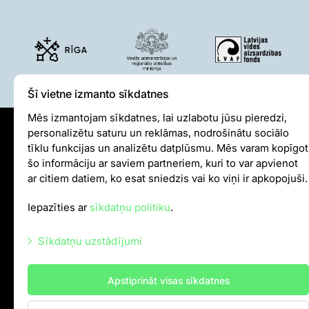
Šī vietne izmanto sīkdatnes
Mēs izmantojam sīkdatnes, lai uzlabotu jūsu pieredzi,
personalizētu saturu un reklāmas, nodrošinātu sociālo
Sīkdatņu politika
tīklu funkcijas un analizētu datplūsmu. Mēs varam kopīgot
šo informāciju ar saviem partneriem, kuri to var apvienot
Iekšējās kārtības noteikumi
ar citiem datiem, ko esat sniedzis vai ko viņi ir apkopojuši.
Autortiesības
Iepazīties ar
sīkdatņu politiku
.
info@rigazoo.lv
Sīkdatņu uzstādījumi
+37128001109
,
P–Pk 10.00–18.00
Meža prospekts 1, Rīga, LV-1014
Nepieciešamās sīkdatnes
Apstiprināt visas sīkdatnes
Mārketinga sīkdatnes