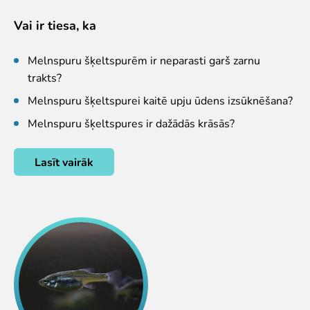
Pētījumi un publikācijas
Iespējas skolēniem un studentiem
Vai ir tiesa, ka
Studentu izstrādātie darbi Rīga ZOO
Melnspuru šķeltspurēm ir neparasti garš zarnu
Izglītība
trakts?
ZooSkola
Melnspuru šķeltspurei kaitē upju ūdens izsūknēšana?
Izglītības stratēģija
Melnspuru šķeltspures ir dažādās krāsās?
"Zinarium" apmeklējums
Kohēzijas fonda projekts
LVAF projekti
Lasīt vairāk
"Cīruļi"
Cenas "Cīruļos"
Darba laiks "Cīruļos"
Kā nokļūt "Cīruļos"
"Cīruļu" karte
Par ārpilsētas bāzi "Cīruļi"
"Cīruļu" kontaktinformācija